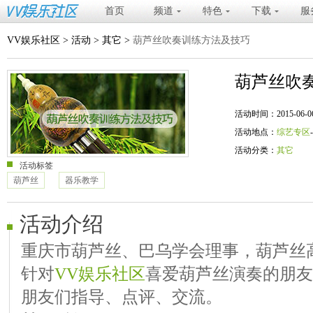
首页
频道
特色
下载
服
VV娱乐社区
>
活动
>
其它
>
葫芦丝吹奏训练方法及技巧
葫芦丝吹
活动时间：2015-06-06 20
活动地点：
综艺专区
活动分类：
其它
活动标签
葫芦丝
器乐教学
活动介绍
重庆市葫芦丝、巴乌学会理事，葫芦丝
针对
VV娱乐社区
喜爱葫芦丝演奏的朋友
朋友们指导、点评、交流。