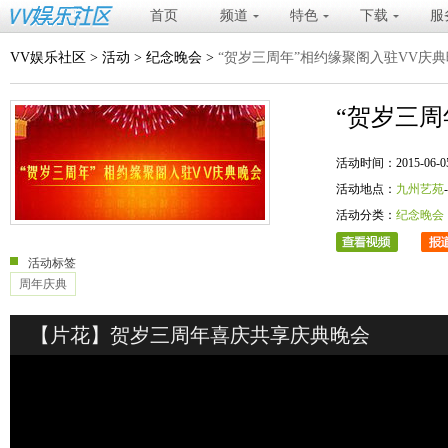
首页
频道
特色
下载
服
VV娱乐社区
>
活动
>
纪念晚会
>
“贺岁三周年”相约缘聚阁入驻VV庆
“贺岁三周
活动时间：2015-06-05 20
活动地点：
九州艺苑
活动分类：
纪念晚会
活动标签
周年庆典
【片花】贺岁三周年喜庆共享庆典晚会