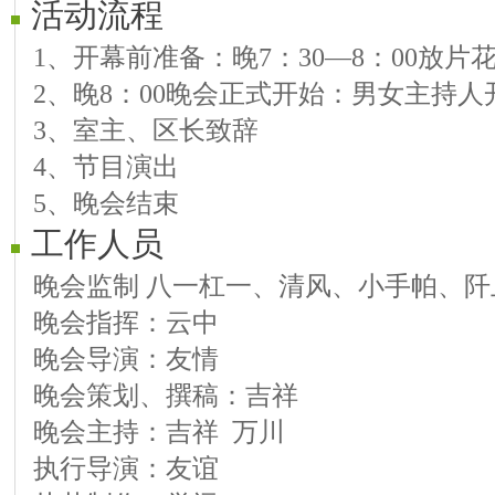
活动流程
08号演员：明阳 歌曲：小背篓
1、开幕前准备：晚7：30—8：00放片
09号演员：苏苏 歌曲：安静下来
2、晚8：00晚会正式开始：男女主持人
10号演员：偶遇 歌曲：爱在网络
3、室主、区长致辞
11号演员：蓉儿 歌曲：你的眼神
4、节目演出
12号演员：微微 歌曲：悲伤的眼泪逆
5、晚会结束
13号演员：舒心 歌曲：无悔的选择
工作人员
14号演员：听歌 歌曲：爱在春风里
第三篇章：和谐鸣盛
晚会监制 八一杠一、清风、小手帕、阡
15号演员：翩翩 歌曲：好日子
晚会指挥：云中
16号演员：安心 歌曲：秋蝉
晚会导演：友情
17号演员：白牡丹 越剧：小乃哥与慧
晚会策划、撰稿：吉祥
18号演员：万川 朗诵：翻阅阳光
晚会主持：吉祥 万川
19号演员：玫瑰 歌曲：为何不在我身
执行导演：友谊