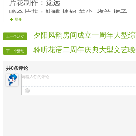
20号演员：知心 歌曲，我在下一个苦
片花制作：觉远
21号演员：蓝天 歌曲：越是拒绝越是
晚会片花：鰗鰈 拽妮 若尘 梅兰 梅子
展开
第四篇章：相约明天
晚会录像：紫欣 笑脸
22号演员：友谊 歌曲：阳光路上
晚会广播：听歌
夕阳风韵房间成立一周年大型综
上一个活动
23号演员：天漠 歌曲：小调情歌
晚会维护：全体管
理
聆听花语二周年庆典大型文艺晚
24号演员：冰雪莲 歌曲 ： 甜甜的歌声
下一个活动
25号演员：天空 歌曲 ：祝福草原
共
0
条评论
26号演员：童话 歌曲：草原等我来
27号演员：歌谣 歌曲：鸿雁
28号演员：友情 歌曲：友谊地久天长