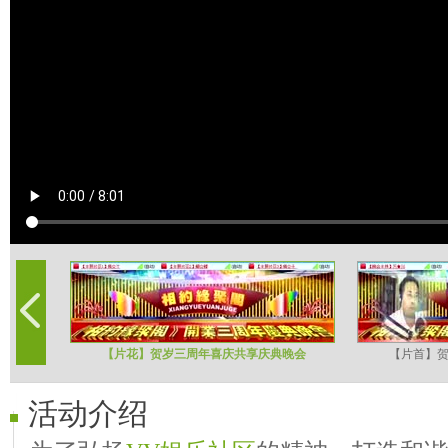
【片花】贺岁三周年喜庆共享庆典晚会
【片首】
活动介绍