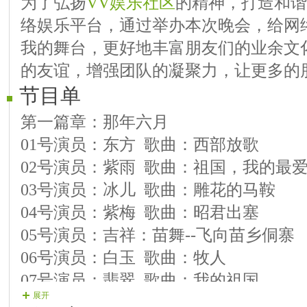
为了弘扬
VV娱乐社区
的精神，打造和谐
络娱乐平台，通过举办本次晚会，给网
我的舞台，更好地丰富朋友们的业余文
的友谊，增强团队的凝聚力，让更多的
节目单
第一篇章：那年六月
01号演员：东方 歌曲：西部放歌
02号演员：紫雨 歌曲：祖国，我的最
03号演员：冰儿 歌曲：雕花的马鞍
04号演员：紫梅 歌曲：昭君出塞
05号演员：吉祥：苗舞--飞向苗乡侗寨
06号演员：白玉 歌曲：牧人
07号演员：翡翠 歌曲：我的祖国
展开
第二篇章：缘来在此