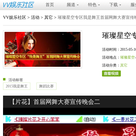
首页
频道
特色
下载
服
VV娱乐社区
>
活动
>
其它
>
璀璨星空专区我是舞王首届网舞大赛宣传
璀璨星空
活动时间：2015-05-10 20
活动地点：
璀璨星空
活动分类：
其它
活动标签
2015我是舞王
舞蹈比赛
【片花】首届网舞大赛宣传晚会二