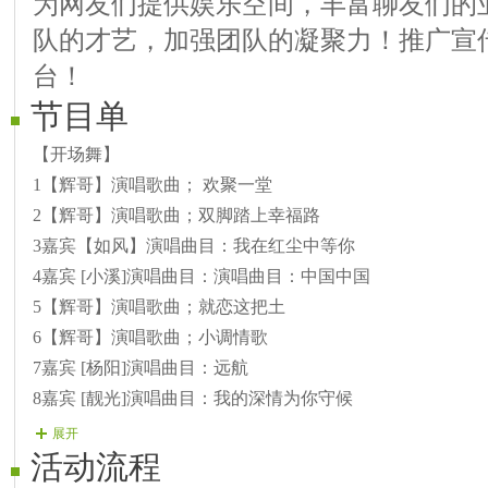
为网友们提供娱乐空间，丰富聊友们的
队的才艺，加强团队的凝聚力！推广宣传
台！
节目单
【开场舞】
1【辉哥】演唱歌曲； 欢聚一堂
2【辉哥】演唱歌曲；双脚踏上幸福路
3嘉宾【如风】演唱曲目：我在红尘中等你
4嘉宾 [小溪]演唱曲目：演唱曲目：中国中国
5【辉哥】演唱歌曲；就恋这把土
6【辉哥】演唱歌曲；小调情歌
7嘉宾 [杨阳]演唱曲目：远航
8嘉宾 [靓光]演唱曲目：我的深情为你守候
9【辉哥】演唱歌曲；东北二人转
展开
活动流程
10【辉哥】演唱歌曲；二人转东北人