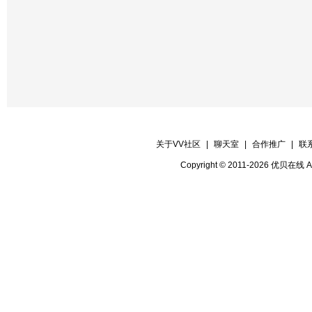
【晚会护麦】 飘雪
【晚会协调】辉哥
【片花制作】秋月
【晚会秩序】飘雪
【晚会督察】喜欢就好
【晚会迎宾】 全体管理
关于VV社区
|
聊天室
|
合作推广
|
联
Copyright © 2011-2026 优贝在