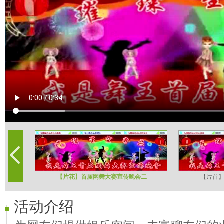
【片花】首届网舞大赛宣传晚会二
【片首
活动介绍