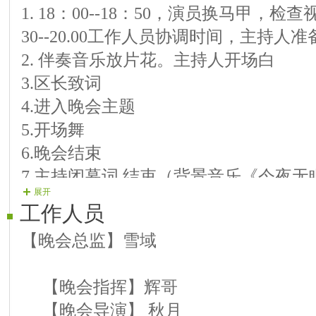
11嘉宾 [不爱]演唱曲目：越是拒绝越是爱的深
1. 18：00--18：50，演员换马甲，
12嘉宾【月儿】演唱歌曲；惜别的海岸
30--20.00工作人员协调时间，主持人
13【辉哥】演唱歌曲：父亲的草原母亲的河
2. 伴奏音乐放片花。主持人开场白
14【辉哥】演唱歌曲：二人转 双回门
3.区长致词
15嘉宾【假如】演唱歌曲；贝加尔湖
16【辉哥】演唱歌曲：二人转 西厢观花
4.进入晚会主题
17【辉哥】演唱歌曲： 二人转小拜年
5.开场舞
18嘉宾【牧笛】笛子独奏；牧民新歌
6.晚会结束
19【辉哥】演唱歌曲：亲亲的西北风
7.主持闭幕词 结束（背景音乐《今夜无
20【辉哥】诗朗诵： 青春中国
展开
工作人员
【晚会总监】雪域
【晚会指挥】辉哥
【晚会导演】 秋月