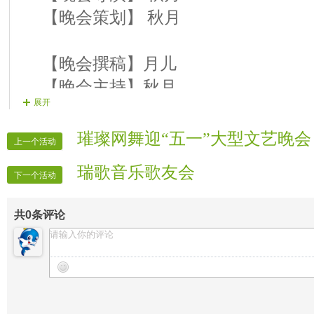
【晚会策划】 秋月
【晚会撰稿】月儿
【晚会主持】秋月
展开
【晚会主持】月儿
【晚会录像】 VV时报
璀璨网舞迎“五一”大型文艺晚会
上一个活动
【晚会报道】 VV时报
瑞歌音乐歌友会
【晚会片花】雪雅
下一个活动
【晚会片花】蓝海
共
0
条评论
【晚会片花】 霸道
【晚会广播】月儿
【晚会联络】喜欢就好
【晚会递麦】雪雅