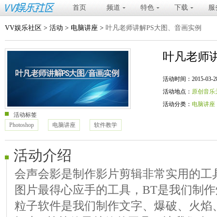
首页
频道
特色
下载
服
VV娱乐社区
>
活动
>
电脑讲座
>
叶凡老师讲解PS大图、音画实例
叶凡老师
活动时间：2015-03-28 20
活动地点：
原创音乐
活动分类：
电脑讲座
活动标签
Photoshop
电脑讲座
软件教学
活动介绍
会声会影是制作影片剪辑非常实用的工具
图片最得心应手的工具，BT是我们制
粒子软件是我们制作文字、爆破、火焰