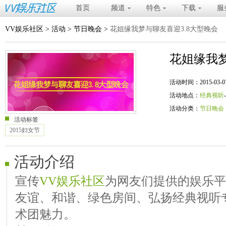
首页
频道
特色
下载
服
VV娱乐社区
>
活动
>
节日晚会
>
花姐缘我梦与聊友喜迎3.8大型晚会
花姐缘我梦
活动时间：2015-03-07 20
活动地点：
经典视听
活动分类：
节日晚会
活动标签
2015妇女节
活动介绍
宣传
VV娱乐社区
为网友们提供的娱乐平
友谊、和谐、绿色房间、弘扬经典视听
术团魅力。