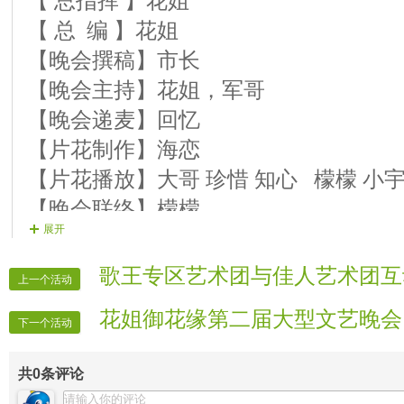
【 总指挥 】花姐
【 总 编 】花姐
【晚会撰稿】市长
【晚会主持】花姐，军哥
【晚会递麦】回忆
【片花制作】海恋
【片花播放】大哥 珍惜 知心 檬檬 小宇
【晚会联络】檬檬
展开
【晚会广播】孤狼
【晚会秩序】全体管理
歌王专区艺术团与佳人艺术团互
上一个活动
花姐御花缘第二届大型文艺晚会
下一个活动
共
0
条评论