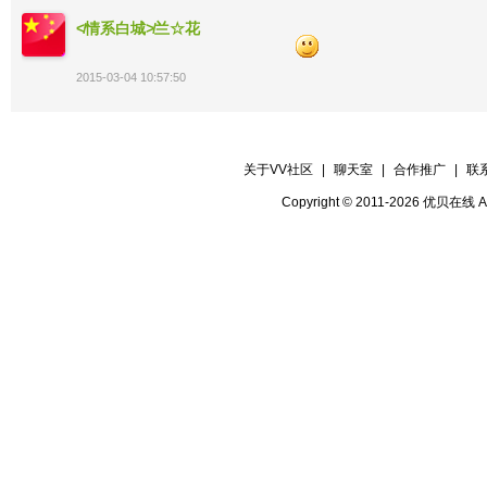
【晚会协调】 星月
≮情系白城≯兰☆花
【晚会秩序】 风歌
【晚会督察】 夏夜
2015-03-04 10:57:50
【晚会迎宾】 全体管理
关于VV社区
|
聊天室
|
合作推广
|
联
Copyright © 2011-2026 优贝在