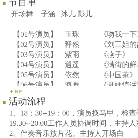
节目单
开场舞 子涵 冰儿 影儿
【01号演员】 玉珠 《吻我一下
【02号演员】 释然 《刘三姐的
【03号演员】 紫雨 《燕子》
【04号演员】 逍遥 《满街
【05号演员】 依然 《中国茶》
【06号演员】 海鹰 《哥妹情话
展开
【07号演员】 草原 《女人花》
活动流程
1、18：30--19：00，演员换马甲，
【08号演员】 雅雨 《新女人花
19.30--20.00工作人员协调时间，主持
【09号演员】 飘扬 《最美的歌
2、伴奏音乐放片花。主持人开场白
【10号演员】 竹子 《女人如花