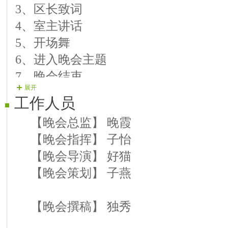
3、区长致词
【11号演员】 金色阳光 《星月情
4、室主讲话
【12号演员】 紫燕 《玛尼情歌
5、开场舞
【13号演员】 微笑 《小调情歌
6、进入晚会主题
【14号演员】 风歌 《伊敏河家
7、晚会结束
【15号演员】 翡翠 《人间第一
展开
8、主持闭幕词 结束（背景音乐《难忘
【16号演员】 月影 《我唱浏阳
工作人员
【17号演员】 北风 《朋友别哭
【晚会总监】 晚霞
【18号演员】 星月 《烟花三月
【晚会指挥】 子怡
【19号演员】 哆唻咪 《 天天想
【晚会导演】 好猫
【20号演员】 好猫 《做你的雪
【晚会策划】 子燕
【21号演员】 如意 《向往神鹰
【22号演员】 踏雪 《心中永不
【晚会撰稿】 独秀
【23号演员】 感恩 《东北人》