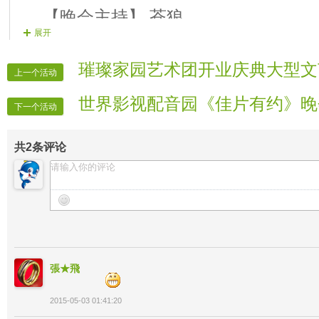
【24号演员】 心缘 《爱的表白
【晚会主持】 苍狼
【25号演员】 不离 《天路》
展开
【晚会主持】 独秀
【26号演员】 紫怡 《一生最爱
【晚会录像】 VV时报
璀璨家园艺术团开业庆典大型文
【27号演员】 永久 《我是一条
上一个活动
【晚会报道】 VV时报
【28号演员】 雪滢 《爱在蒙古
世界影视配音园《佳片有约》晚
【晚会广播】 微笑
下一个活动
【29号演员】 晚霞 《天使的翅
【晚会片花】 老头
共
2
条评论
【晚会片花】 燕子
【晚会片花】 子竹
【片花制作】 好猫
【晚会联络】 竹子
【晚会递麦】 踏青
張★飛
【晚会护麦】 品茶
2015-05-03 01:41:20