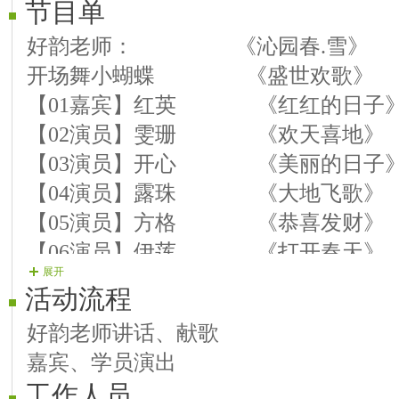
节目单
好韵老师： 《沁园春.雪》
开场舞小蝴蝶 《盛世欢歌》
【01嘉宾】红英 《红红的日
【02演员】雯珊 《欢天喜地
【03演员】开心 《美丽的日
【04演员】露珠 《大地飞歌
【05演员】方格 《恭喜发财
【06演员】伊莲 《打开春天
展开
【07演员】青影 《走进春天
活动流程
【08演员】旋子 《美丽中国
好韵老师讲话、献歌
【09演员】细雨 《我们的生活充
嘉宾、学员演出
【10嘉宾】阿诺 《为祖国站
工作人员
【11演员】俏月亮 京歌 《梨花