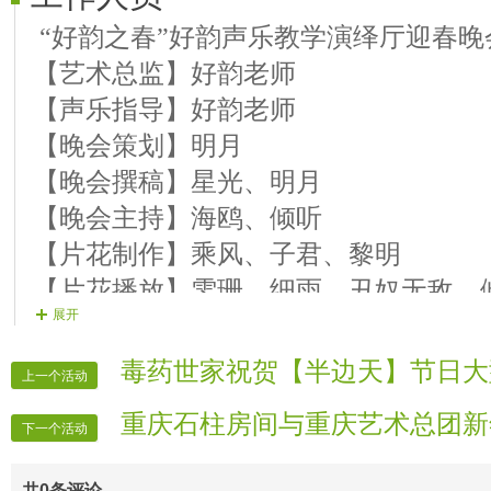
【12演员】丑女无敌 《故乡的
“好韵之春”好韵声乐教学演绎厅迎春晚
【13演员】东方华哥 《说句心里
【艺术总监】好韵老师
【14演员】秋韵 《阿尔斯楞的
【声乐指导】好韵老师
【15演员】子君 配音 《波罗破
【晚会策划】明月
【16演员】看雪飞舞 《留恋草
【晚会撰稿】星光、明月
【17演员】寻歌 《师恩如歌
【晚会主持】海鸥、倾听
【18演员】高山 《新疆的英孜
【片花制作】乘风、子君、黎明
【19演员】语飞 《美丽的梦神
【片花播放】雯珊、细雨、丑奴无敌、
展开
【20演员】海针 《我们就是中
【广播制作】奏鸣曲、欣柔、黎明、开
【21演员】小雨 《难忘今宵
【晚会广播】奏鸣曲、欣柔、黎明、开
毒药世家祝贺【半边天】节日大
上一个活动
【22演员】艺静 《中国的土地
【晚会递麦】雯珊、细雨、丑女无敌
重庆石柱房间与重庆艺术总团新
【23演员】回首 《美丽中国
【晚会排麦】低调、娃娃笑
下一个活动
【24演员】梅子 《共圆中国梦
【晚会录像】文浩、梅子、高山
共
0
条评论