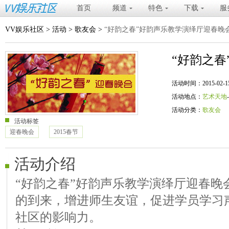
首页
频道
特色
下载
服
VV娱乐社区
>
活动
>
歌友会
>
“好韵之春”好韵声乐教学演绎厅迎春晚
“好韵之
活动时间：2015-02-15 20
活动地点：
艺术天地
活动分类：
歌友会
活动标签
迎春晚会
2015春节
活动介绍
“好韵之春”好韵声乐教学演绎厅迎春晚
的到来，增进师生友谊，促进学员学习声
社区的影响力。