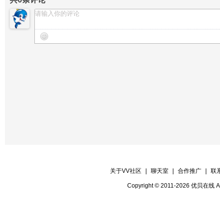
【25演员】倾听 《祖国之恋
【晚会摄影】子君
【26演员】念奴娇 《祖国万岁
【晚会协调】各班班长
【27演员】星光 口琴联奏 《
【晚会秩序】语飞、低调
【28嘉宾】天鹰 《一生别无所
【晚会迎宾】在线管理
关于VV社区
|
聊天室
|
合作推广
|
联
Copyright © 2011-2026 优贝在