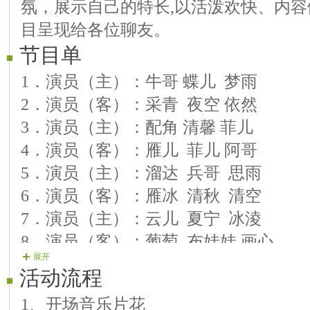
氛，展示自己的特长,以活泼欢快、内
目呈现给各位聊友。
节目单
1．演员（主）：牛哥 蝶儿 梦雨
2．演员（客）：采青 夜空 依然
3．演员（主）：配角 清馨 菲儿
4．演员（客）：雁儿 菲儿 阿哥
5．演员（主）：溜达 兵哥 思雨
6．演员（客）：雁冰 清秋 清空
7．演员（主）：云儿 夏宁 冰淩
8．演员（客）：葡萄 布娃娃 画心
展开
9．演员（主）：晓越 梦雨 转身
活动流程
10．演员（客）：小雨 烟雨 清风
1、开场音乐片花