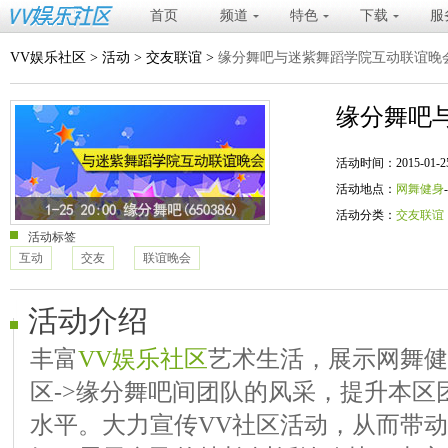
首页
频道
特色
下载
服
VV娱乐社区
>
活动
>
交友联谊
>
缘分舞吧与迷紫舞蹈学院互动联谊晚
缘分舞吧
活动时间：2015-01-25 20
活动地点：
网舞健身
活动分类：
交友联谊
活动标签
互动
交友
联谊晚会
活动介绍
丰富
VV娱乐社区
艺术生活，展示网舞健
区->缘分舞吧间团队的风采，提升本区
水平。大力宣传VV社区活动，从而带