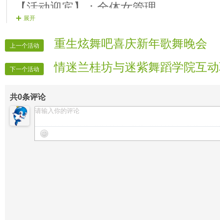
【活动迎宾】：全体女管理
展开
【活动秩序】：全体男管理
重生炫舞吧喜庆新年歌舞晚会
上一个活动
情迷兰桂坊与迷紫舞蹈学院互动
下一个活动
共
0
条评论