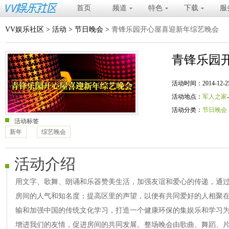
首页
频道
特色
下载
服
VV娱乐社区
>
活动
>
节日晚会
>
青锋乐园开心屋喜迎新年综艺晚会
青锋乐园
活动时间：2014-12-25 20
活动地点：
军人之家
活动分类：
节日晚会
活动标签
新年
综艺晚会
活动介绍
用文字、歌舞、朗诵和乐器赞美生活，加强友谊和爱心的传递，通
房间的人气和知名度；提高区里的声望，以便有共同爱好的人相聚
输和加强中国的传统文化学习，打造一个健康环保的集娱乐和学习
增进我们的友情，促进房间的共同发展。整场晚会由歌曲、舞蹈、