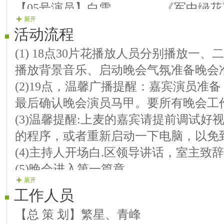
【05号演员】白雪 《军中绿花
展开
【06号演员】小何 《思念天边
活动流程
【07号演员】用心 《包公砸侄
(1) 18点30片花播放人员分别播放一
【8号演员】宝宝 《走你2013
播放背景音乐、启动晚会气氛准备晚会
第二篇章：载歌载舞
(2)19点，温馨广播提醒：嘉宾演员准
【09号演员】快乐你我 《浏阳河》
最后确认晚会演员马甲。要所有晚会工
【10号演员】牧童 《小苹果》 
(3)温馨提醒:上麦的嘉宾请提前调试好
【11号演员】卡西莫多 《只想一生
的程序，或者重新启动一下电脑，以免
【12号演员】萍儿 《前门情思大
(4)主持人开场白.区领导讲话，室主致
【13号演员】唱唱 《雨季独醉》
(5)晚会进入第一篇章
【14号演员】旋律 《前门情思大
展开
(6)麦序走向，固定麦序： 主持轮流播
【15号演员】纯钧 《陪你一起看
工作人员
(7)主持人宣布晚会结束，
【16号演员】雨声 《我的家乡梵
【总 策 划】繁星、青峰
第三篇章：万事圆圆