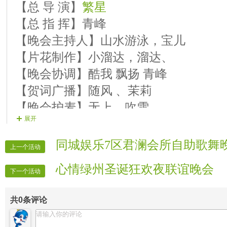
【总 导 演】
繁星
【17号演员】酷我 《今夜舞起来
【总 指 挥】青峰
【18号演员】之约 《我在回忆里
【晚会主持人】山水游泳，宝儿
【19号演员】梅川 《恋这把土》
【片花制作】小溜达，溜达、
【20号演员】秋枫 《天边的故乡
【晚会协调】酷我 飘扬 青峰
【21号演员】明月 《没有留下地
【贺词广播】随风 、茉莉
【22号演员】学歌 《胡琴说》
【晚会护麦】无上、吹雪
【23号演员】一路阳光 《我的南方
展开
【晚会护航】浪漫 、阳光
【24号演员】洒脱 《我的家乡梵
【晚会联络】青峰
同城娱乐7区君澜会所自助歌舞
上一个活动
【节目广播】九月
心情绿州圣诞狂欢夜联谊晚会
【晚会片花】青竹、文竹、如梦、
下一个活动
【晚会递麦】九月
共
0
条评论
【晚会迎宾】全体管理