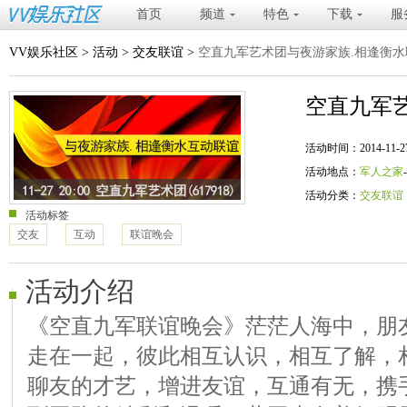
首页
频道
特色
下载
服
VV娱乐社区
>
活动
>
交友联谊
>
空直九军艺术团与夜游家族.相逢衡水
空直九军
活动时间：2014-11-27 20
活动地点：
军人之家
活动分类：
交友联谊
活动标签
交友
互动
联谊晚会
活动介绍
《空直九军联谊晚会》茫茫人海中，朋
走在一起，彼此相互认识，相互了解，
聊友的才艺，增进友谊，互通有无，携