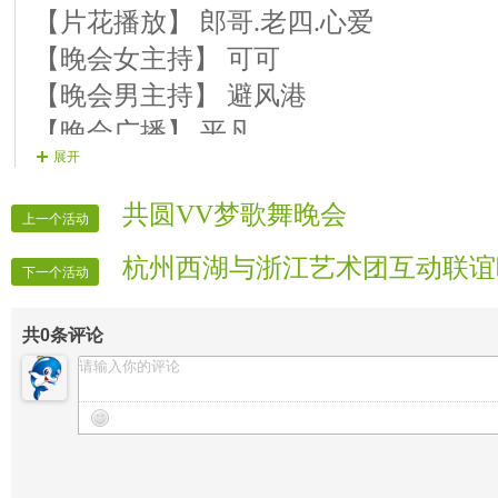
【片花播放】 郎哥.老四.心爱
【晚会女主持】 可可
【晚会男主持】 避风港
【晚会广播】 平凡
展开
【晚会递麦】 紫梦
【晚会迎宾】 全体管理
共圆VV梦歌舞晚会
上一个活动
【晚会安全】 本色
杭州西湖与浙江艺术团互动联谊
下一个活动
共
0
条评论