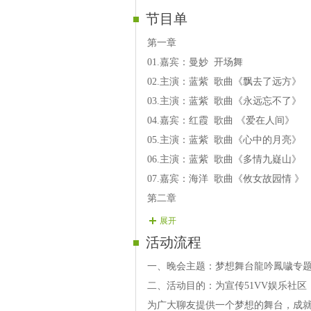
节目单
第一章
01.嘉宾：曼妙 开场舞
02.主演：蓝紫 歌曲《飘去了远方》 
03.主演：蓝紫 歌曲《永远忘不了》 
04.嘉宾：红霞 歌曲 《爱在人间》
05.主演：蓝紫 歌曲《心中的月亮》 
06.主演：蓝紫 歌曲《多情九嶷山》 
07.嘉宾：海洋 歌曲《攸女故园情 》 
第二章
08.主演：蓝紫 歌曲《河源等你来》 
展开
09.主演：蓝紫 歌曲《亲吻枫深》 （
活动流程
10.嘉宾：雪儿 歌曲 《美丽神农溪》
一、晚会主题：梦想舞台龍吟鳳噦专
11.主演：蓝紫 歌曲《江楼孤月冷》 （
二、活动目的：为宣传51VV娱乐社
12.主演：蓝紫 歌曲《归来路》 （遥
为广大聊友提供一个梦想的舞台，成