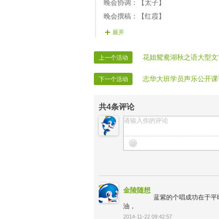
晚会协调：【太子】
（6）.主持人晚会结束，主办方领导代
晚会撰稿：【红霞】
晚会主持：【樵夫】
展开
晚会主持：【月光】
晚会麦序：【小路】
花姐鸳鸯湖秋之语大型文
上一个活动
晚会呼麦：【輓萩】
志华大班学员声乐公开课
下一个活动
晚会递麦：【武警】
总体广播；【冬桦】
共
4
条评论
节目广播：【寻梦】
贺词广播：【幸福猪】
晚会片花：【小路】
晚会片花：【媚媚】
晚会片花：【糖糖】
晚会片花：【武警】
金陵随想
晚会片花：【爱不悔】
蓝紫的个唱成功在于平
油，
晚会片花：【和风】
2014-11-22 09:42:57