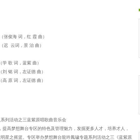
（张俊海 词，红 霞 曲）
（迟 云词，景 治 曲）
（学 歌 词，蓝紫 曲）
（刘 铭 词，左证德 曲）
（高 原 词，左证德 曲）
（罗宗凡 词，山恺 曲）1麦
罗宗凡 词，山恺 曲）1麦
题系列活动之三蓝紫原唱歌曲音乐会
遥 远 词曲 ）
区，提高梦想舞台专区的特色及管理魅力，发掘更多人才，培养才人，
 远 词曲 ）
就明星之摇篮。专区举办梦想舞台龍吟鳳噦专题系列活动之三《蓝紫原