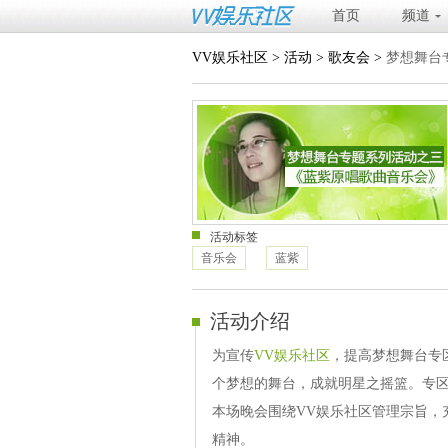
首页
频道
VV娱乐社区
>
活动
>
歌友会
>
梦想舞台
活动标签
音乐会
蓝紫
活动介绍
为宣传
VV娱乐社区
，提高梦想舞台专
个梦想的舞台，成就明星之摇篮。专
本场晚会围绕VV娱乐社区管理宗旨，
精神。