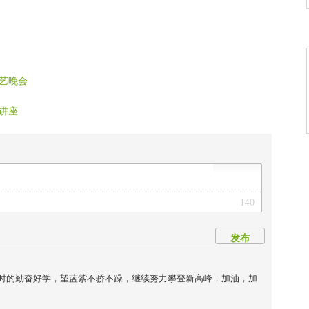
表答谢 ！
艺晚会
讲座
140
发布
时的勤奋好学，望蓝紫不骄不躁，继续努力攀登新高峰，加油，加