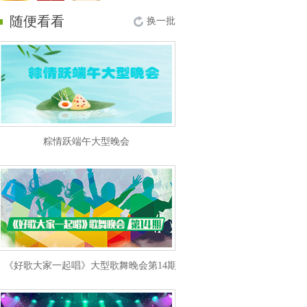
随便看看
换一批
粽情跃端午大型晚会
《好歌大家一起唱》大型歌舞晚会第14期