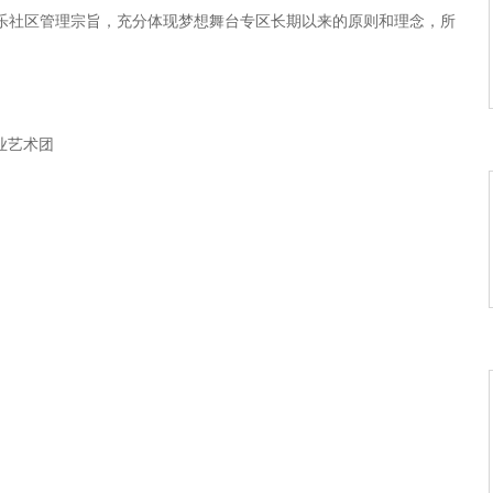
雪》
乐社区管理宗旨，充分体现梦想舞台专区长期以来的原则和理念，所
苏汉华 词，黄益远曲）
（黄益远 词曲）
业艺术团
了你》
（舞动年华词 左证德 曲）
想艺术区->梦想专区专业艺术团[电信](716562)
史英良词， 左证德 曲）
点50暖场片花，7点55主持人片花，一麦放有声片花 二三麦放无声片花一
嘉宾演员准备，工作人员就位，递麦最后确认晚会演员马甲。要所有晚会
试好视频和麦克， 关闭不相干的程序，或者重新启动一下机子，以免到
词！
（晚会流程）。并按照节目顺序及时间一一演出。