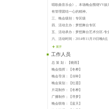
13.嘉宾：海军 口哨《我爱你塞北的
唱歌曲音乐会》。本场晚会围绕VV娱
有管理团结一心的精神。
第三章
三、晚会级别：专区级
14.主演：蓝紫 歌曲《好绵阳》 （
四、活动主办：梦想舞台专区
15.主演：蓝紫 歌曲《雨城情思》 
五、活动承办：梦想舞台艺术分区-专
16.嘉宾：阿布 歌曲《我把月亮寄给
六、活动时间：2014年11月19日晚8点
17.主演：蓝紫 歌曲《广场舞之歌》 
七、活动地点：聊天大厅->梦想舞台->梦
展开
18.主演：蓝紫 歌曲《中国梦》 （
晚会流程
工作人员
19. 嘉宾：清新 结束舞
（1）. 19点30点开始放管理片，7
总 策 划：【晓雨】
直放到主持人上来，
晚会指挥：【冬桦】
（2）.19点50分，温馨广播提醒：
晚会导演：【冷眸】
工作人员进入最后倒计时。
晚会策划：【红霞】
（3）；温馨提醒:上麦演员请提前调
片花制作：【冬桦】
时影响你的效果。
广播制作；【寻梦】
（4）.主持人开场白.专区长晓雨致贺
晚会联络：【蓝天】
（5）.晚会节日安排和流程如下备注