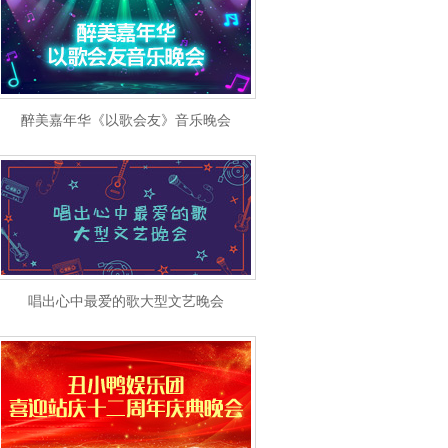
醉美嘉年华《以歌会友》音乐晚会
唱出心中最爱的歌大型文艺晚会