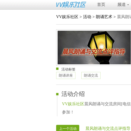
首页
频道
VV娱乐社区
>
活动
>
朗诵艺术
>
晨风朗
活动标签
朗诵讲座
朗诵交流
活动介绍
VV娱乐社区
晨风朗诵与交流房间[电信
参加！
晨风朗诵与交流点评指导
上一个活动