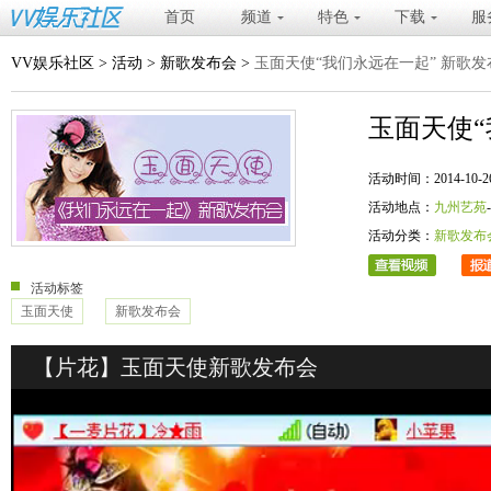
首页
频道
特色
下载
服
VV娱乐社区
>
活动
>
新歌发布会
>
玉面天使“我们永远在一起” 新歌发
玉面天使“
活动时间：2014-10-26 20
活动地点：
九州艺苑
活动分类：
新歌发布
活动标签
玉面天使
新歌发布会
【片花】玉面天使新歌发布会