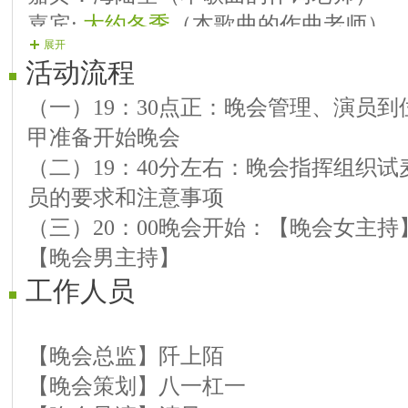
嘉宾:
大约冬季
（本歌曲的作曲老师）
展开
【巡演演员】聆听（一见钟情）
活动流程
主宾：《
情漫西厢
》《
走过四季
》
（一）19：30点正：晚会管理、演员
嘉宾：
海水
甲准备开始晚会
嘉宾:
音乐走廊
（二）19：40分左右：晚会指挥组织
员的要求和注意事项
【巡演演员】跳棋《女待嫁》
（三）20：00晚会开始：【晚会女主
主宾：《
哥哥我爱你
》《
一见钟情
》伴
【晚会男主持】
嘉宾：
柴强
工作人员
嘉宾:
默契
中场舞蹈：手舞南山
【巡演演员】潇洒《网络艳阳天》
【晚会总监】阡上陌
主宾：《
爱情真奇妙
》《
没有什么了不
【晚会策划】八一杠一