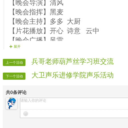
嘉宾：
西城
【晚会导演】清风
嘉宾:
小龙女
【晚会指挥】黑麦
【巡演演员】独尊 《蔷薇花》
【晚会主持】多多 大厨
【巡演演员】璇子《火辣辣的妹妹》
【片花播放】开心 诗意 云中
主宾：《我们永远在一起》 《要要要摇
【晚会广播】风雷
展开
嘉宾：
晓雨
【晚会递麦】杨柳依依 岁月如歌
嘉宾:
牛国长
【晚会协调】浪子
兵哥老师葫芦丝学习班交流
上一个活动
【巡演演员】严肃《爱情真奇妙》
大卫声乐进修学院声乐活动
主宾：《得意的笑》 《
火辣辣的妹妹
》
下一个活动
共
0
条评论