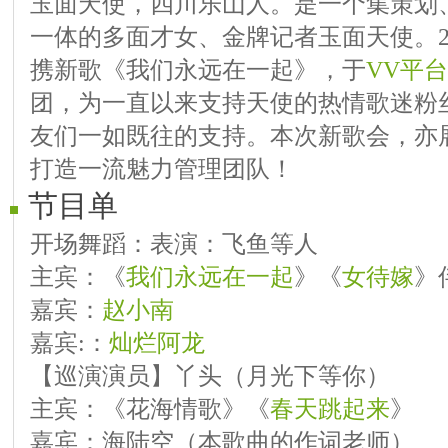
玉面天使，四川乐山人。是一个集策划
一体的多面才女、金牌记者玉面天使。20
携新歌《我们永远在一起》，于
VV平台
团，为一直以来支持天使的热情歌迷粉
友们一如既往的支持。本次新歌会，亦
打造一流魅力管理团队！
节目单
开场舞蹈：表演：飞鱼等人
主宾：《
我们永远在一起
》《
女待嫁
》
嘉宾：
赵小南
嘉宾:：
灿烂阿龙
【巡演演员】丫头（月光下等你）
主宾：《花海情歌》《
春天跳起来
》
嘉宾：海陆空（本歌曲的作词老师）