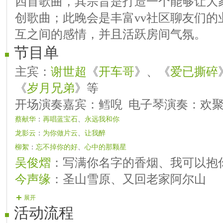
四首歌曲，其宗旨是打造一个能够让大
创歌曲；此晚会是丰富vv社区聊友们的
互之间的感情，并且活跃房间气氛。
节目单
主宾：
谢世超
《
开车哥
》、《
爱已撕碎
《
岁月兄弟
》等
开场演奏嘉宾：鳕唲 电子琴演奏：欢
蔡献华
：
再唱蓝宝石
、
永远我和你
龙影云
：
为你做片云
、
让我醉
柳絮
：
忘不掉你的好
、
心中的那颗星
吴俊熠
：写满你名字的香烟、我可以抱
今声缘
：圣山雪原、又回老家阿尔山
手心音符
：
备胎
、没有爱也没有了恨吧
展开
活动流程