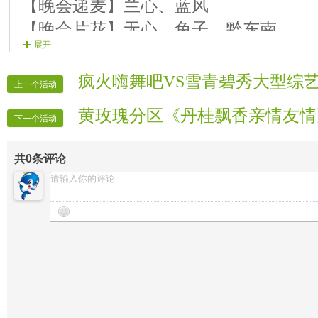
【晚会递麦】兰心、蓝风
【晚会片花】无心、兔子、黔东南
展开
【贺词广播】清雅
【晚会广播】清莲、农民
疯火嗨舞吧VS雪青碧秀大型综
上一个活动
【片花制作】商量、清莲
黄玫瑰分区《丹桂飘香亲情友情
下一个活动
共
0
条评论