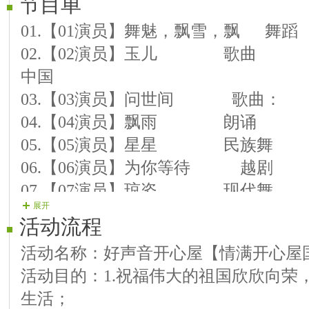
节目单
01.【01演员】舞魅，飘雪，
02.【02演员】玉儿 歌曲 
中国
03.【03演员】问世间 歌曲
04.【04演员】飘雨 朗诵
05.【05演员】星星 民族舞
06.【06演员】为你等待 越
07.【07演员】琼姿 现代舞
展开
08.【08演员】香帅 萨克斯
活动流程
09.【09演员】飞哥 歌曲
活动名称：好声音开心屋【情满开心屋
10.【10演员】诗怀 歌曲 
活动目的：1.祝福伟大的祖国欣欣向荣
11.【11演员】天使 朗诵
生活；
12.【12演员】如雪 歌曲