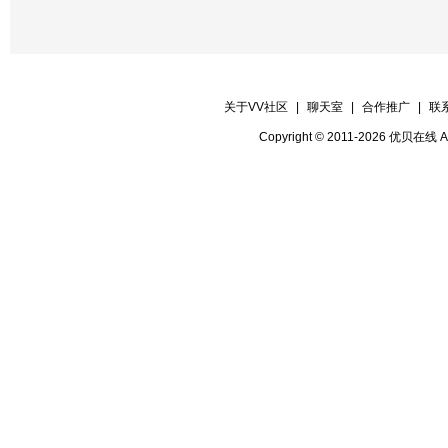
真诚的说一声“尊敬的各位领导，各位管
（男）踏着时代的节奏，乘着网络的东
着青春的憧憬
关于VV社区
|
聊天室
|
合作推广
|
联
（合）让我们相聚在这美好的时刻
Copyright © 2011-2026 优贝在
（女）出席今天晚会的领导讲话；室主
开始
（男）好声音开心屋【情满开心屋国庆
（合）现在开始！
开场舞
1主持人男；随着改革开放的不断深入
更加激起了我们对明天的渴望，我们都
想，那就是我们的中国梦，请欣赏舞蹈
魅，飘雪，飘