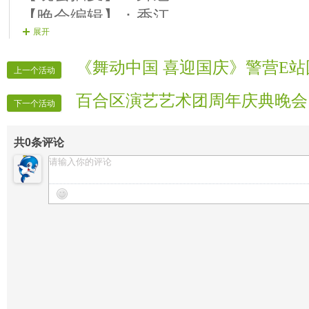
（女）在缤纷的焰火和欢快的乐曲中综艺
【晚会编辑】：香江
（五）开场舞
好声音开心屋，。展望未来前景灿烂，
展开
【晚会广播】：玉儿
（六）正常节目
集、思绪万千,让我们在欢乐的锣鼓声
【晚会秩序】：国儿 海哥 木子 多多
（七） 晚会结束。
《舞动中国 喜迎国庆》警营E
来了开心屋，
开业
1个月，天涯海角歌
上一个活动
【晚会主持】：望海 、飞燕
（男）尊敬的各位领导、各位来宾，
百合区演艺艺术团周年庆典晚会
【晚会迎宾】：全体管理
下一个活动
（女）敬爱的领导，亲爱的聊友们
【晚会主持】：飞燕
（男女合）大家晚上好！
共
0
条评论
【晚会主持】： 望海
（男）在这喜庆的日子<【情满开心屋
会，即将开始。
（女）看，【好声音开心屋】美好前景
彩，人才聚集，美女帅哥的节目都是那
（男）舞起醉人的红扇，我们来自五湖
鼓，我们相聚在【好声音开心屋】
（女）在所有管理辛苦的工作及广大聊