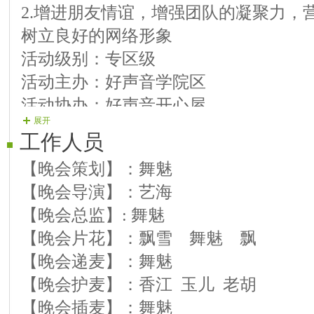
2.增进朋友情谊，增强团队的凝聚力，
13.【13演员】晚晴 歌曲：
树立良好的网络形象
14.【14演员】无心 歌曲：
活动级别：专区级
15.【15演员】柳儿 歌曲
活动主办：好声音学院区
16.【16演员】没事溜达 歌曲
活动协办：好声音开心屋
17.【17演员】木子 歌曲 
展开
活动时间: 2014年9月28号 晚8:00-
18.【18演员】明月 歌曲 
工作人员
活动房间：聊天大厅->综艺专区->好声
【晚会策划】：舞魅
(721391)
19.【19演员】明心 歌曲 
【晚会导演】：艺海
活动流程：
20.【20演员】兵哥 歌曲
【晚会总监】: 舞魅
（一）7点前，全体管理、演职人员到
21.【21演员】海歌 歌曲 
【晚会片花】：飘雪 舞魅 飘
麦。
22.【22演员】亮剑 歌曲 
【晚会递麦】：舞魅
（二）7点45，播放片花、音乐。
23.【23演员】舞魅 结束舞
【晚会护麦】：香江 玉儿 老胡
（三）8点，主持人上麦，晚会开始
晚会开场白：
【晚会插麦】：舞魅
（四）区长 致辞＞室主讲话