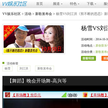
首页
频道
特色
下载
服
VV娱乐社区
>
活动
>
新歌发布会
>
杨雪VS刘江洪《剪不断的思恋》新
杨雪VS
活动时间：2014-10-10 20
活动地点：
原创音乐
活动分类：
新歌发布
活动标签
杨雪
刘江洪
新歌发布会
【舞蹈】晚会开场舞-高兴等