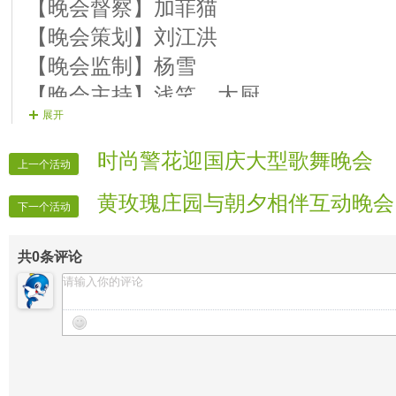
【晚会督察】加菲猫
9、【演员】戀歌 歌曲：迷离的思绪
【晚会策划】刘江洪
10、【演员】娘子 歌曲：定格幸福
【晚会监制】杨雪
11、【演员】明月 歌曲：定格幸福
【晚会主持】浅笑、大厨
展开
【晚会秩序】香怡
【晚会护麦】鸿郎
时尚警花迎国庆大型歌舞晚会
上一个活动
【晚会广播】值日生、红唇
黄玫瑰庄园与朝夕相伴互动晚会
【晚会片花】挂号、点点、心仪
下一个活动
【片花制作】茉莉、骄魂
共
0
条评论
【晚会开场】红袖、高兴、龙儿
【晚会迎宾】房间全体管理