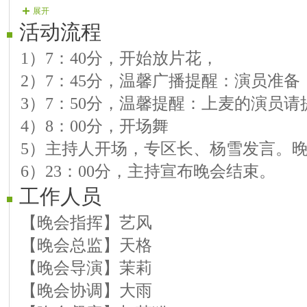
展开
6、红蔷薇 歌曲：草原情歌唱天籁
活动流程
7、缘之雪 歌曲：情到深处人孤独
1）7：40分，开始放片花，
8、烟儿 歌曲：落笔映惆怅
2）7：45分，温馨广播提醒：演员准
9、前世 歌曲：雨荷
3）7：50分，温馨提醒：上麦的演员
团队歌手节目单：
4）8：00分，开场舞
1、【演员】月亮 歌曲：失落的爱
5）主持人开场，专区长、杨雪发言。
2、【演员】丫头 歌曲：心肝乱糟糟
6）23：00分，主持宣布晚会结束。
3、【演员】娃娃 歌曲：情到深处人孤
工作人员
4、【演员】无声和弦 歌曲：定格幸福
【晚会指挥】艺风
5、【演员】芳馨 歌曲：落笔映惆怅
【晚会总监】天格
6、【演员】冷祤 歌曲：千里之吻
【晚会导演】茉莉
7、【演员】冰丽 歌曲：梨花烟雨泪
【晚会协调】大雨
8、【演员】团长 歌曲：情到深处人孤