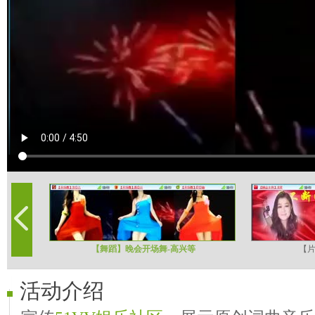
【舞蹈】晚会开场舞-高兴等
【
活动介绍