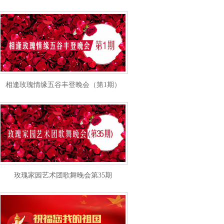
相逢玫瑰情缘五谷丰登晚会（第1期）
玫瑰家园艺术团歌舞晚会第35期