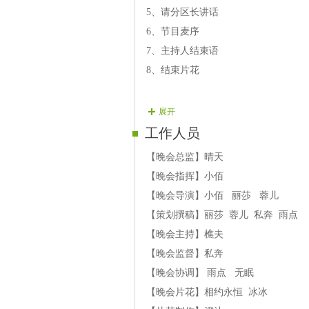
【14号演员】网缘 歌曲：西海情歌
5、请分区长讲话
【15号演员】自由 歌曲：思念天边
6、节目麦序
7、主持人结束语
8、结束片花
展开
工作人员
【晚会总监】晴天
【晚会指挥】小佰
【晚会导演】小佰 丽莎 蓉儿
【策划撰稿】丽莎 蓉儿 私奔 雨点
【晚会主持】樵夫
【晚会监督】私奔
【晚会协调】 雨点 无眠
【晚会片花】相约永恒 冰冰