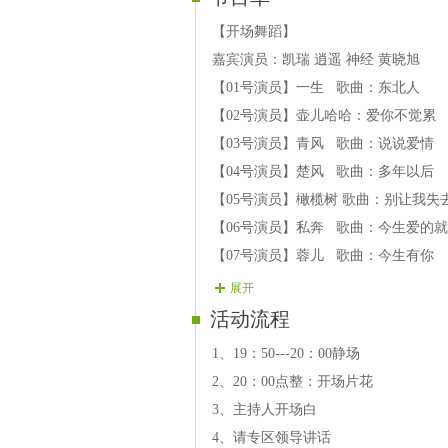
【开场舞蹈】
嘉宾演员：凯瑞 逍遥 神经 黄晓旭
【01号演员】一生 歌曲：东北人
【02号演员】壶儿哈哈：爱你不觉累
【03号演员】青风 歌曲：说说爱情
【04号演员】楚风 歌曲：多年以后
【05号演员】橄榄树 歌曲：别让我失
【06号演员】私奔 歌曲：今生爱的
【07号演员】蓉儿 歌曲：今生有你
【08号演员】玫瑰 歌曲：我是否也
展开
【09号演员】雨点 歌曲：想你想到
活动流程
【10号演员】天使 歌曲：思思念念
1、19：50---20：00静场
【11号演员】票儿 歌曲：传奇
2、20：00点整：开场片花
【12号演员】莹莹 歌曲：你家在哪里
3、主持人开场白
【13号演员】无眠 歌曲：一曲相送
4、请专区领导讲话