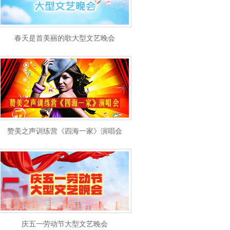
春天是首美丽的歌大型文艺晚会
赞美之声训练营《四海一家》演唱会
庆五一劳动节大型文艺晚会