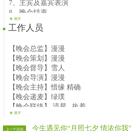
7、主宾及嘉宾表演
8、晚会结束
展开
9、终场互动刷奖
工作人员
【晚会总监】漫漫
【晚会策划】漫漫
【晚会督导】雪人
【晚会导演】漫漫
【晚会主持】惜缘 精确
【晚会递麦】绿璞
【晚会联络】 流星 执着
展开
【片花制作】雪人 天涯
【晚会片花】多多 爱谁 依依
今生遇见你“月照七夕 情浓你我
上一个活动