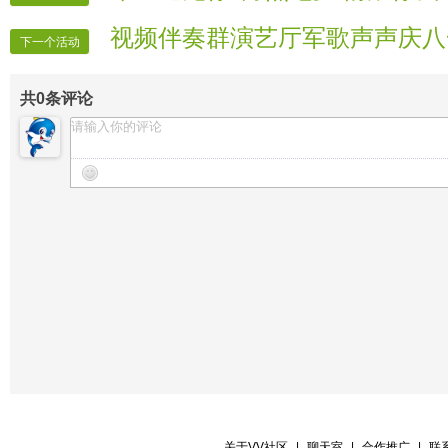
【节目广播】无言
视频伴奏群演艺厅军歌声声庆八
【晚会秩序】 流星 执着
下一个活动
【晚会迎宾】全体管理
共
0
条评论
关于VV社区
|
聊天室
|
合作推广
|
联