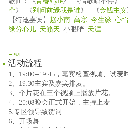
歌曲：《
青春style
》 《情歌唱不停》 
个
》 《
别问前缘我是谁
》 《
金钱主义
【特邀嘉宾】
赵小南
高寒
今生缘
心
缘分心儿
天籁天
小眼睛
天涯
展开
活动流程
1、19:00--19:45，嘉宾检查视频、试
2、19:30主宾及嘉宾排麦。
3、个片花在三个视频上播放片花。
4、20:08晚会正式开始，主持上麦。
5.专区领导致贺词
6、开场舞