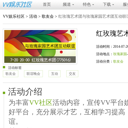
首页
频道
特色
下载
服
VV娱乐社区
>
活动
>
歌友会
>
红玫瑰艺术团与玫瑰家园艺术团互动联
红玫瑰艺
活动时间：2014-07-20 20
活动地点：
玫瑰家园
活动分类：
歌友会
活动标签
歌友会
联谊晚会
互动
交友
活动介绍
为丰富
VV社区
活动内容，宣传VV平台
好平台，充分展示才艺，互相学习提高
谊。