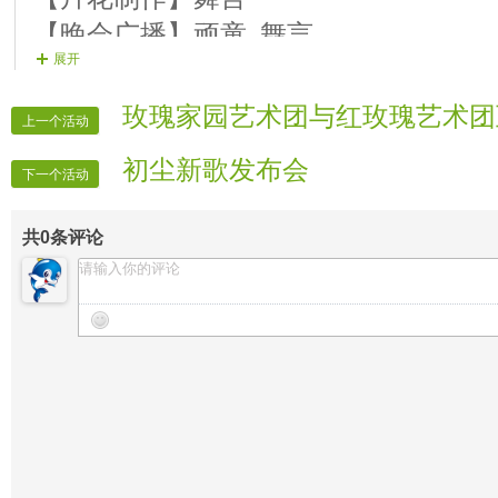
【晚会广播】顽童 舞言
展开
【晚会秩序】执着 流星
玫瑰家园艺术团与红玫瑰艺术团
上一个活动
初尘新歌发布会
下一个活动
共
0
条评论