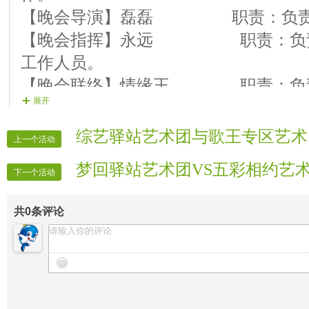
【晚会导演】磊磊 职责：负责
【晚会指挥】永远 职责：负责
工作人员。
【晚会联络】情缘王 职责：负责
展开
络，及时与主持人通报情况。
【晚会顾问】黑白人，冷眸 职责
综艺驿站艺术团与歌王专区艺术
上一个活动
流程节目审核工作，并协助指导，保证
梦回驿站艺术团VS五彩相约艺
【晚会督察】太子 职责：负责
下一个活动
保证晚会顺利进行。
共
0
条评论
【晚会维护】护航 职责：负责
作
【晚会主持】心茗 职责：晚会
【晚会主持】皓宇 职责：晚会