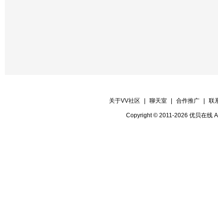
【晚会撰稿】皓宇 职责：负责
的撰写。
【晚会制片】心茗 职责：负责
片花制作。
【晚会片花】情缘王，慧☆妹，永☆远
会演员片花，如果发现有人卡掉要求片
出现片花麦序上空缺无人，要做到手急
关于VV社区
|
聊天室
|
合作推广
|
联
【晚会递麦】晓雨，黑白人 职责：
Copyright © 2011-2026 优贝在
序安排麦序及维护麦时，负责房间的递
【晚会广播】值日生 职责：负责
送预报广播。
【贺词广播】独醉，蓝天 职责：
前来发送祝贺词的广播。
【晚会迎宾】全体区管 职责：负