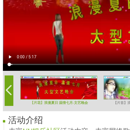
【片花】浪漫夏日 温情七月-文艺晚会
【片首】浪
活动介绍