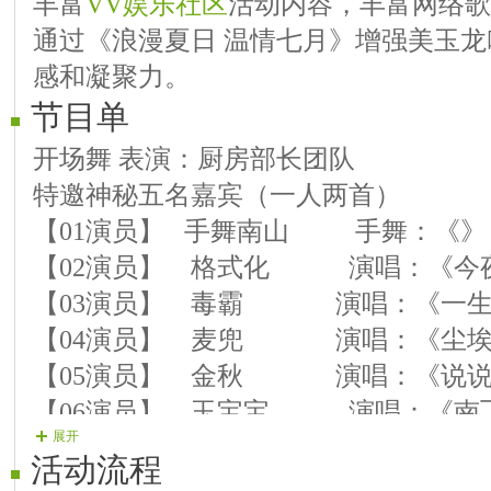
丰富
VV娱乐社区
活动内容，丰富网络歌
通过《浪漫夏日 温情七月》增强美玉
感和凝聚力。
节目单
开场舞 表演：厨房部长团队
特邀神秘五名嘉宾（一人两首）
【01演员】 手舞南山 手舞：《》
【02演员】 格式化 演唱：《今
【03演员】 毒霸 演唱：《一生
【04演员】 麦兜 演唱：《尘埃
【05演员】 金秋 演唱：《说说
【06演员】 玉宝宝 演唱：《南
展开
【07演员】 惠妹 演唱：《火火
活动流程
【08演员】 兰儿 演唱：《寂寞