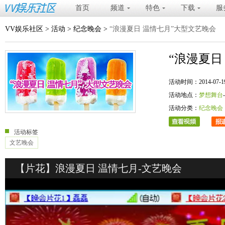
首页
频道
特色
下载
服
VV娱乐社区
>
活动
>
纪念晚会
>
“浪漫夏日 温情七月”大型文艺晚会
“浪漫夏日
活动时间：2014-07-19 20
活动地点：
梦想舞台
活动分类：
纪念晚会
活动标签
文艺晚会
【片花】浪漫夏日 温情七月-文艺晚会