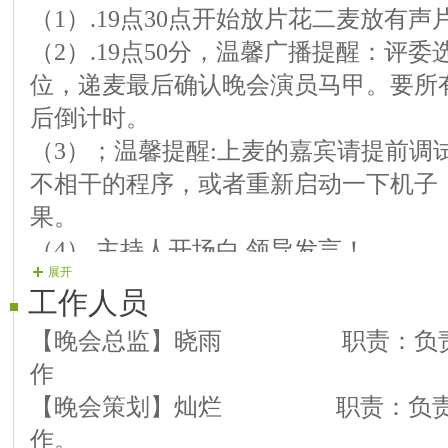
（1）.19点30点开始放片花二麦放有
【09演员】 易然 演唱：《你
（2）.19点50分，温馨广播提醒：评
【10演员】 英雄 演唱：《伤心
位，递麦最后确认晚会演员马甲。要所
【11演员】 磊磊 演唱：《阿哥
后倒计时。
【12演员】 笑对人生 演唱：《
（3）；温馨提醒:上麦的嘉宾请提前调
【13演员】 一生有你 葫芦丝吹
不相干的程序，或者重新启动一下机子
【14演员】 冰岛 演唱：《驿动
果。
【15演员】 寒冰 演唱：《梦的
（4）.主持人开场白.领导发言！
【16演员】 阳光 演唱：《一曲
展开
（5）.晚会节日安排和流程如下备注（
【17演员】 麦兜 演唱：《尘埃
工作人员
目顺序及时间一一演出。
结束舞 表演：厨房部长团队
【晚会总监】晓雨 职责：负责
（6）.主持人晚会结束，主办方领导代
作
【晚会策划】灿烂 职责：负责
作。