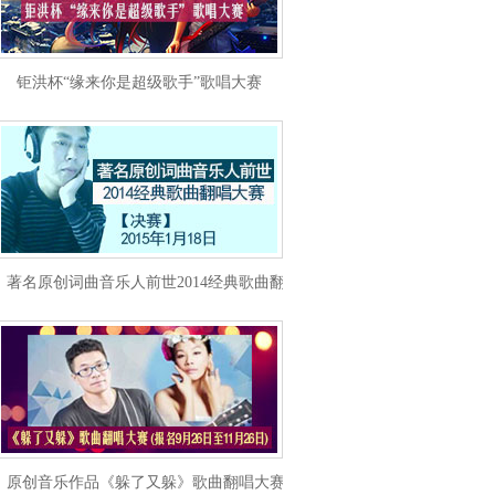
钜洪杯“缘来你是超级歌手”歌唱大赛
著名原创词曲音乐人前世2014经典歌曲翻唱大赛 总决赛
原创音乐作品《躲了又躲》歌曲翻唱大赛(报名)