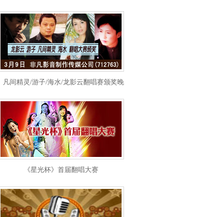
凡间精灵/游子/海水/龙影云翻唱赛颁奖晚会
《星光杯》首届翻唱大赛