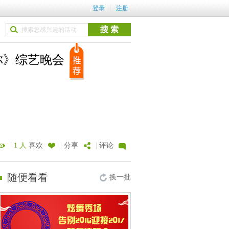
登录
注册
你》综艺晚会
|
|
|
1 人
喜欢
分享
评论
随便看看
换一批