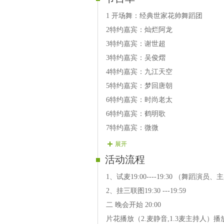
1 开场舞：经典世家花帅舞蹈团
2特约嘉宾：灿烂阿龙
3特约嘉宾：谢世超
3特约嘉宾：吴俊熠
4特约嘉宾：九江天空
5特约嘉宾：梦回唐朝
6特约嘉宾：时尚老太
6特约嘉宾：鹤明歌
7特约嘉宾：微微
节目演员：
展开
【01号演员】黛妃 歌曲 曾经的日子
活动流程
【02号演员】佐佐 歌曲 小小幺姑爱
1、试麦19:00----19:30 （舞蹈
【03号演员】明月 歌曲 永远的记忆
2、挂三联图19:30 ---19:59
【04号演员】玩不了 歌曲 南飞雁
二 晚会开始 20:00
【05号演员】无羁 歌曲 红尘情歌
片花播放（2.麦静音,1.3麦主持人