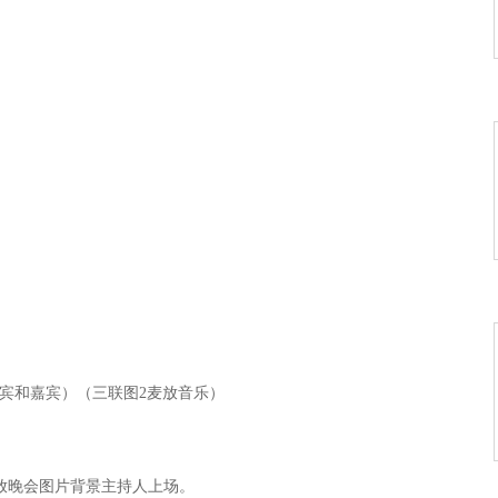
煞人
演员、主宾和嘉宾）（三联图2麦放音乐）
）播放晚会图片背景主持人上场。