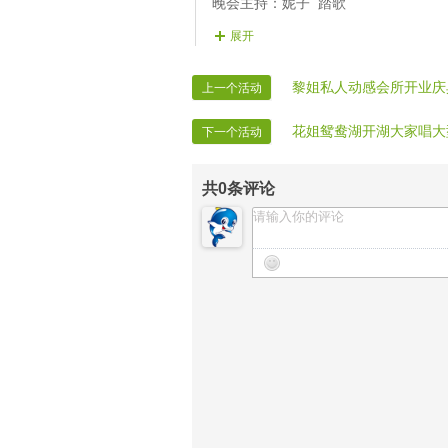
晚会主持：妮子 踏歌
晚会递麦：黛妃
展开
晚会护麦：冰雨
晚会联络：淡薄
黎姐私人动感会所开业庆
上一个活动
晚会片花：无语 小悦 冰心 心雨 卿
花姐鸳鸯湖开湖大家唱大
下一个活动
广播制作：冰心
晚会广播：风云
共
0
条评论
晚会秩序：殇雨 淡薄 阿哥
晚会录像：VV录制
晚会报道：VV时报