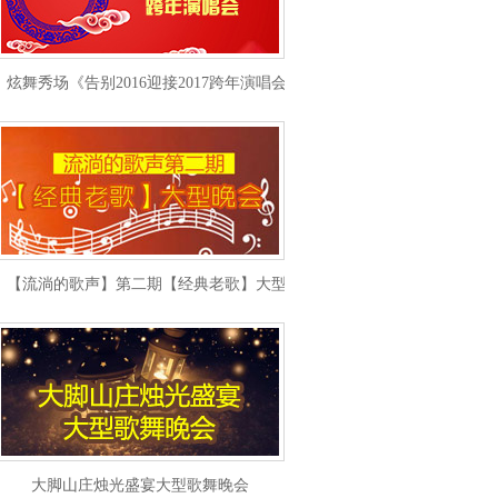
炫舞秀场《告别2016迎接2017跨年演唱会》
【流淌的歌声】第二期【经典老歌】大型晚会
大脚山庄烛光盛宴大型歌舞晚会