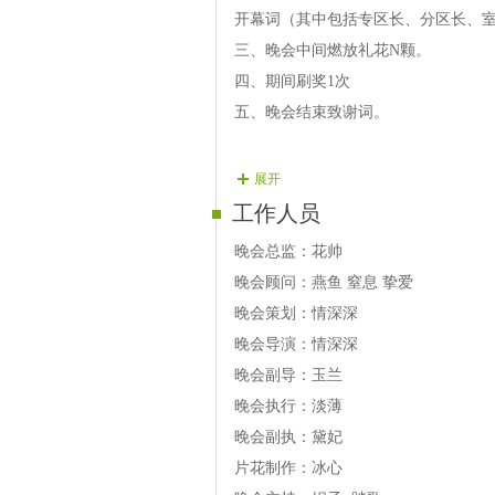
【06号演员】远方 歌曲 哥妹情缘
开幕词（其中包括专区长、分区长、
【07号演员】刺玫瑰 歌曲 爱情万万
三、晚会中间燃放礼花N颗。
四、期间刷奖1次
五、晚会结束致谢词。
展开
工作人员
晚会总监：花帅
晚会顾问：燕鱼 窒息 挚爱
晚会策划：情深深
晚会导演：情深深
晚会副导：玉兰
晚会执行：淡薄
晚会副执：黛妃
片花制作：冰心