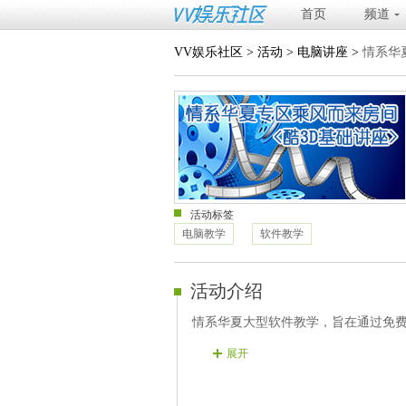
首页
频道
VV娱乐社区
>
活动
>
电脑讲座
>
情系华
活动标签
电脑教学
软件教学
活动介绍
情系华夏大型软件教学，旨在通过免
展开