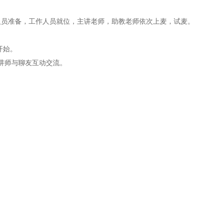
作人员准备，工作人员就位，主讲老师，助教老师依次上麦，试麦。
开始。
始讲师与聊友互动交流。