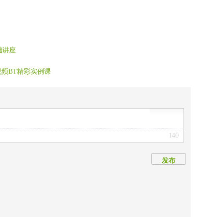
础讲座
视频BT精彩实例课
140
发布