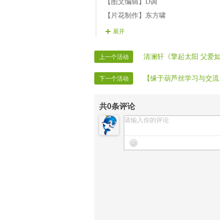
【21演员】丑魅 演唱 《欢乐的
【图文编辑】D调
【片花制作】东方啸
【晚会片花】莲子 封心锁爱 平静
展开
【晚会广播】静馨
【晚会协调】冰冷 笑笑
清澜轩《擎起太阳 父爱
上一个活动
【晚会迎宾】全体管理
【缘于葫芦丝学习与交流
下一个活动
【时报记者】VV时报记者
【时报录像】VV时报录像
共
0
条评论