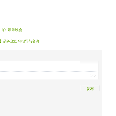
跳吧》
如山》娱乐晚会
】葫芦丝巴乌指导与交流
140
发布