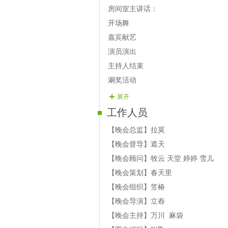
【07演员】凤芊羽 演唱 《今生
房间室主讲话：
【08演员】无情 演唱 《新阿瓦
开场舞
第三篇章 相惜在枫叶飘落
嘉宾献艺
【09演员】欧阳 演唱 
演员演出
【10演员】阿姐 演唱 《敬酒
主持人结束
【11演员】龍鎶 演唱 《何时了
涮奖活动
【12演员】爱恋 演唱 《湖畔
展开
【13演员】莫莫 演唱 《寂寞的
工作人员
【14演员】飞鹰 演唱 《不管还
第四篇章 相伴在四季轮回
【晚会总监】拉莫
【15演员】訫海 演唱 《不能没
【晚会督导】遮天
【16演员】郎君 演唱 《你的眼
【晚会顾问】牧云 天堂 婷婷 雪儿
【17演员】丸子 二人转 《捡棉
【晚会策划】春天里
【18演员】海哥 演唱 《叹情
【晚会组织】笠椿
【19演员】51vv 演唱 《心甘
【晚会导演】立舂
【20演员】漂泊 演唱 《红颜
【晚会主持】万川 麻袋