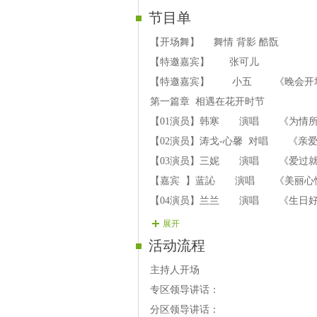
节目单
【开场舞】 舞情 背影 酷翫
【特邀嘉宾】 张可儿
【特邀嘉宾】 小五 《晚会开
第一篇章 相遇在花开时节
【01演员】韩寒 演唱 《为情
【02演员】涛戈-心馨 对唱 《亲
【03演员】三妮 演唱 《爱过
【嘉宾 】蓝訫 演唱 《美丽心
【04演员】兰兰 演唱 《生日
第二篇章 相知在浓情似火
展开
【嘉宾 】雪莲 演唱 《路越
活动流程
【05演员】比翼双飞 演唱 《网
主持人开场
【嘉宾 】金泉 演唱 《我的
专区领导讲话：
【06演员】夜狼 演唱 《牵手
分区领导讲话：