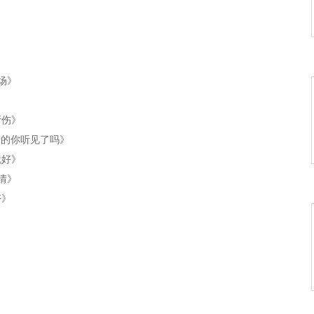
场》
所伤》
爱的你听见了吗》
就好》
情》
好》
走越宽》
络一线牵吧》
月亮》
观音》