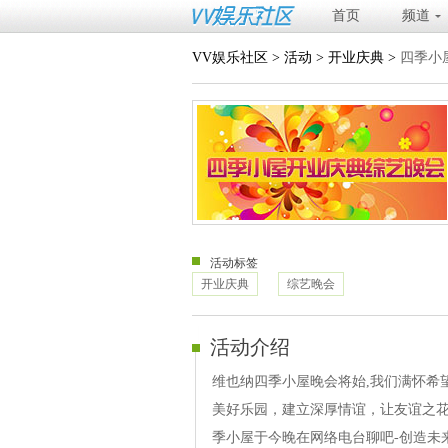
首页
频道
VV娱乐社区
>
活动
>
开业庆典
>
四季小
活动标签
开业庆典
综艺晚会
活动介绍
维也纳四季小屋晚会将始,我们满怀希
美好乐园，建立深厚情谊，让友谊之
季小屋于今晚在网络电台聊吧-创造未