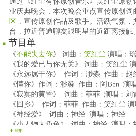
通过《红尘有你原创音乐》笑红尘原创
业庆典晚会，本次晚会重点宣传原创词
区
，宣传原创作品及歌手。活跃气氛，
台，拉近普通聊友跟明星的近距离接触
节目单
《
不能失去你
》 词曲：
笑红尘
演唱：
《我的爱已与你无关》 词曲：笑红尘 
《永远属于你》 作词：渺淼 作曲：赵
《懂你》作词：渺淼 作曲：阿Ben 演
《寂寞的黄昏》 词曲：菲菲 演唱：刘
《回乡》 作词：菲菲 作曲：笑红尘 演
《神经爱》 词曲：神经 演唱：神经
《小人物大角色》 词曲：神经 演唱：
展开
《1314的爱情》作词：紫沫/红蔷薇 作