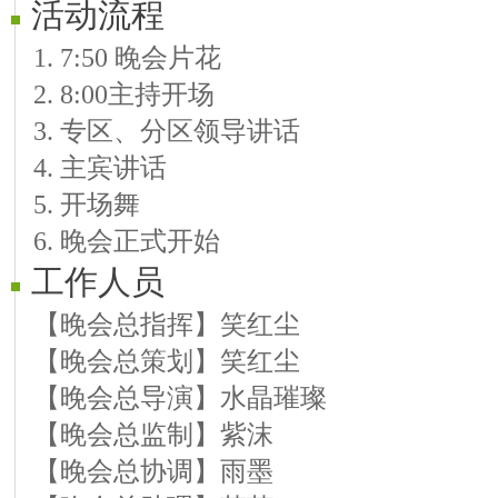
活动流程
红蔷薇
1. 7:50 晚会片花
《曾经的爱恋》 作词：心境（树峰）作
2. 8:00主持开场
《秋天的谎言》 作词：轻轻/骄子 作曲
3. 专区、分区领导讲话
《那一年那场电影》作词：夏凉 作曲：
4. 主宾讲话
《有爱的日子很幸福》 词曲,水晶璀璨 
5. 开场舞
《相思的梦》 作词：雅风/西风 作曲：
6. 晚会正式开始
《亲爱的我爱你》作词：雅风 作曲：九
工作人员
《寂寞行》 作词：遥远 作曲：朱兴明 
《想你》 作词：遥远/紫沫 作曲：遥远/
【晚会总指挥】笑红尘
《轻轻的唱吧》 作词：轻风 作曲：雨露
【晚会总策划】笑红尘
《母亲的泪》 作词：风筝 作曲：雨露 
【晚会总导演】水晶璀璨
《你的我不明了》 作词：梦秋 作曲梦
【晚会总监制】紫沫
《等不到的爱》词曲：张宏凯 梦秋 演
【晚会总协调】雨墨