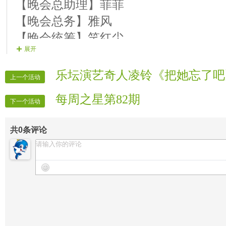
【晚会总助理】菲菲
【晚会总务】雅风
【晚会统筹】笑红尘
展开
【晚会总秩序】天涯
【晚会总联络】三少
乐坛演艺奇人凌铃《把她忘了吧
上一个活动
【文本撰稿】笑红尘
每周之星第82期
【晚会主持】大厨 玉面天使
下一个活动
【片花制作】水晶璀璨 如雨
共
0
条评论
【片花播放】败家娘们 三少 唯一
【晚会广播】狐狸
【晚宾迎宾】全体管理
【晚会插麦】阿俊