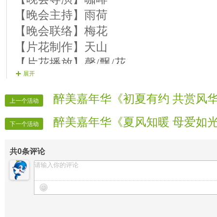
【晚会主持】雨荷
【晚会联络】梅花
【片花制作】天山
【片花播放】馨/飘/花
展开
【晚会广播】大海
【晚会护麦】随风
醉美嘉年华《初夏有约 共赏风
上一个活动
【晚会递麦】自由
醉美嘉年华《夏风知暖 母爱如
【晚会迎宾】房间全体管理
下一个活动
【晚会录像】官方录象部
共
0
条评论
【晚会报道】官方记者部