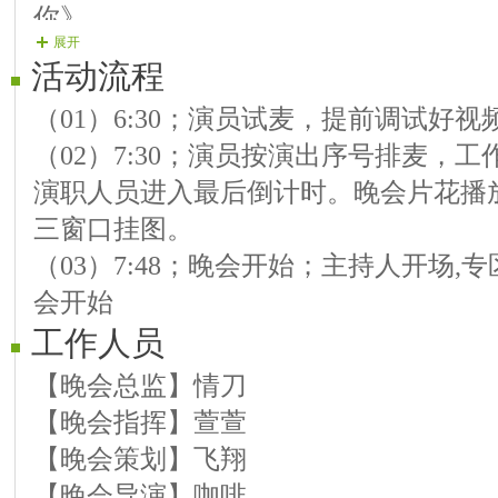
你》
展开
【嘉宾】风雨 歌曲《是杯杯敬自己》
活动流程
【嘉宾】飞翔 歌曲《童年老家》《我
（01）6:30；演员试麦，提前调试好
【嘉宾】妮妮 歌曲《无奈的伤悲》电
（02）7:30；演员按演出序号排麦，
【嘉宾】草原 歌曲《风雨无阻》 《
演职人员进入最后倒计时。晚会片花播
【嘉宾】花香 歌曲 《百花迎春》《春
三窗口挂图。
【嘉宾】瑞星 歌曲《人生路》《昨
（03）7:48；晚会开始；主持人开场
【嘉宾】开心 歌曲《一首吉祥的歌》
会开始
【嘉宾】红亚 歌曲《最亲的人》《星
工作人员
【晚会总监】情刀
【晚会指挥】萱萱
【晚会策划】飞翔
【晚会导演】咖啡