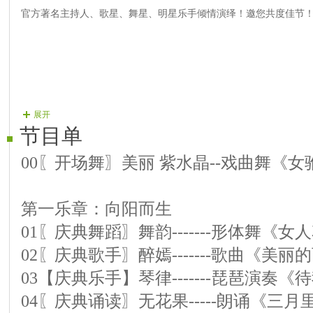
官方著名主持人、歌星、舞星、明星乐手倾情演绎！邀您共度佳节
展开
节目单
00〖开场舞〗美丽 紫水晶--戏曲舞《女
第一乐章：向阳而生
01〖庆典舞蹈〗舞韵-------形体舞《女
02〖庆典歌手〗醉嫣-------歌曲《美
03【庆典乐手】琴律-------琵琶演奏
04〖庆典诵读〗无花果-----朗诵《三