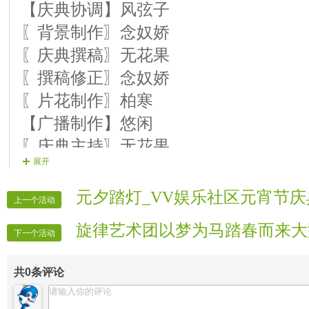
【庆典协调】风弦子
15〖庆典乐手〗天慧-------口琴《新女
〖背景制作〗念奴娇
16【庆典诵读】顺歌-------配乐朗诵《
〖庆典撰稿〗无花果
17【庆典歌手】冷風-------歌曲《丫头》
〖撰稿修正〗念奴娇
18【庆典乐手】牧笛-------笛子独奏
〖片花制作〗柏寒
【广播制作】悠闲
第四乐章：乘风破浪
〖庆典主持〗无花果
19〖庆典舞蹈〗金花-------扇子舞《珊
展开
【庆典主持】止水
20〖庆典歌手〗亚女-------歌曲《最
〖庆典主持〗丹阳
元夕踏灯_VV娱乐社区元宵节
21【庆典诵读】笑看-------朗诵《三月
上一个活动
【庆典主持】亦凡
22〖庆典乐手〗知秋-------笛子独奏《
旋律艺术团以梦为马踏春而来大
〖片花护麦〗疯妃
下一个活动
23〖庆典歌手〗墨汐-------歌曲《妈妈
〖片花护麦〗兰心
24【庆典歌手】依旧-------歌曲《一曲
共
0
条评论
〖片花护麦〗雪舞
〖片花护麦〗贝儿