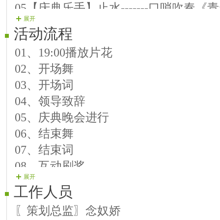
05【庆典乐手】止水-------口哨吹奏《
展开
06〖庆典歌手〗喜喜-------歌曲《世
活动流程
01、19:00播放片花
第二乐章：不负韶华
02、开场舞
07〖庆典舞蹈〗雪舞-------新疆舞《
03、开场词
08〖庆典歌手〗喵小美-----歌曲《爱美
04、领导致辞
09〖庆典乐手〗莲语-------葫芦丝独奏
05、庆典晚会进行
10【庆典诵读】亦凡-------朗诵《女人
06、结束舞
11【庆典歌手】乐鹰-------歌曲《来
07、结束词
12【庆典乐手】柔情-------口哨吹奏
08、互动刷奖
展开
第三乐章：巾帼英姿
工作人员
13〖庆典舞蹈〗弦子-------团扇舞《苏
〖策划总监〗念奴娇
14【庆典歌手】红太阳-----歌曲《包围