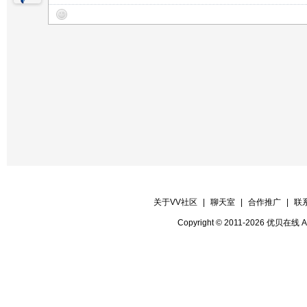
25〖结束舞〗瓶子 文静----长扇舞《烈
【片花护麦】清歌
【庆典录制】VV宣传录制部
【庆典宣传】VV宣传报道部
关于VV社区
|
聊天室
|
合作推广
|
联
Copyright © 2011-2026 优贝在