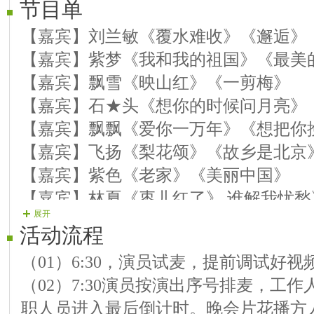
节目单
【嘉宾】刘兰敏《覆水难收》《邂逅》
【嘉宾】紫梦《我和我的祖国》《最美
【嘉宾】飘雪《映山红》《一剪梅》
【嘉宾】石★头《想你的时候问月亮》
【嘉宾】飘飘《爱你一万年》《想把你
【嘉宾】飞扬《梨花颂》《故乡是北京
【嘉宾】紫色《老家》《美丽中国》
【嘉宾】林夏《枣儿红了》 谁解我忧愁
展开
【嘉宾】小微《今天是你的生日》《女
活动流程
【嘉宾】诗歌《你是我的歌》《星月神
（01）6:30，演员试麦，提前调试好
【嘉宾】大海《草原之夜》《慈祥的母
（02）7:30演员按演出序号排麦，工
【嘉宾】情缘《邂逅》《 九点回忆》
职人员进入最后倒计时。晚会片花播方
【嘉宾】风荷《桃花庵歌》京歌《将进