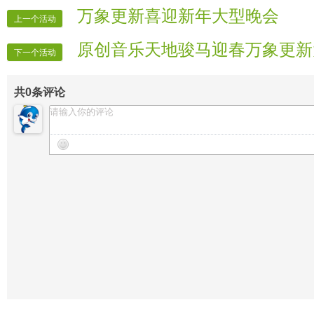
【晚会递麦】泪珠
万象更新喜迎新年大型晚会
上一个活动
【晚会护麦】微笑
原创音乐天地骏马迎春万象更新
【晚会广播】天刀
下一个活动
【晚会迎宾】房间全体管理
共
0
条评论