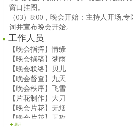
窗口挂图。
【嘉宾】海芯 《2026年一切随心愿》
（03）8:00，晚会开始；主持人开场
词并宣布晚会开始。
工作人员
【晚会指挥】情缘
【晚会撰稿】梦雨
【晚会联络】贝儿
【晚会督查】九天
【晚会秩序】飞雪
【片花制作】大刀
【晚会片花】无烟
【晚会片花】无敌
展开
【晚会片花】无语