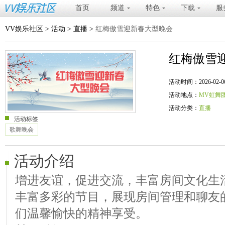
首页
频道
特色
下载
服
VV娱乐社区
>
活动
>
直播
>
红梅傲雪迎新春大型晚会
红梅傲雪
活动时间：2026-02-06 20
活动地点：
MV虹舞
活动分类：
直播
活动标签
歌舞晚会
活动介绍
增进友谊，促进交流，丰富房间文化生
丰富多彩的节目，展现房间管理和聊友
们温馨愉快的精神享受。