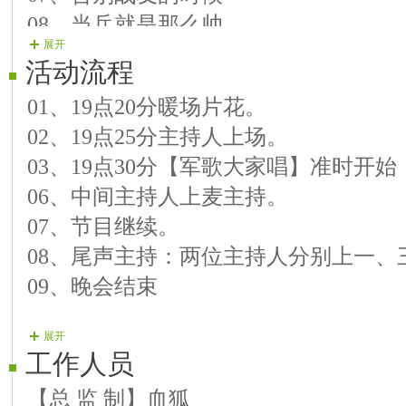
08、当兵就是那么帅
展开
09、战友
活动流程
10、我只是一个当兵的
01、19点20分暖场片花。
11、战友情
02、19点25分主持人上场。
12、跟我上
03、19点30分【军歌大家唱】准时开始
13、当兵就要当好兵
06、中间主持人上麦主持。
14、爱上军营爱上你
07、节目继续。
15、最美的梦
08、尾声主持：两位主持人分别上一、
16、战友啊兄弟
09、晚会结束
17、姐妹情深
18、家有父母
展开
19、小照片
工作人员
20、选择无悔
【总 监 制】血狐