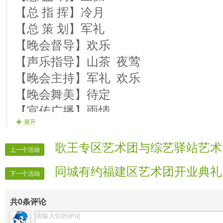
21、霹雳彩虹
【总 指 挥】冷月
22、当兵的妹妹
【总 策 划】军礼
23、90后的兵
【晚会督导】欢乐
24、温暖的冬季
【声乐指导】山茶 夜莺
25、脱下绿军装
【晚会主持】军礼 欢乐
24、当兵的哥们最气派
【晚会舞美】待定
25、为您守岁
【宣传广播】雨情
26、走高原
展开
【军兿递麦】当天值班人员
27、士兵情歌
【晚会迎宾】当天值班人员
歌王专区艺术团与综艺驿站艺术
28、兵哥哥我的心上人
上一个活动
27、有我在
同城有约福建区艺术团开业典礼
下一个活动
28、导弹女兵
29、点火
共
0
条评论
30、什么也不说