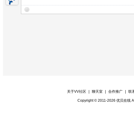
31、老兵，你明天就要走
32、青春筑一道绿色长城长
33、战士最爱的家、
34、再说心里话
35、绿色军衣
36、滨海强军梦
37、老兵别走
38、如果你是一滴水
39、战友前进
关于VV社区
|
聊天室
|
合作推广
|
联
40、军营民谣
Copyright © 2011-2026 优贝在
41、弹起我心爱的土琵琶
42、咱当兵的人
43、军中绿花