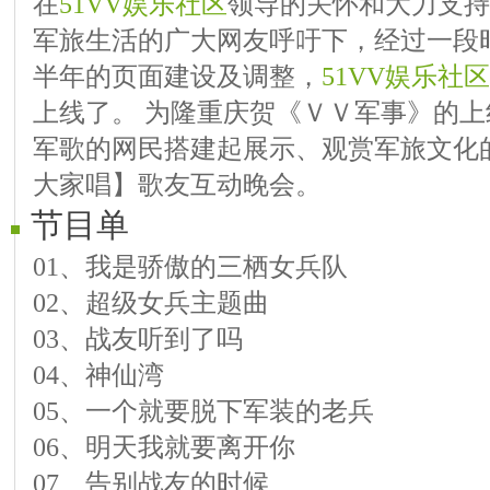
在
51VV娱乐社区
领导的关怀和大力支持
军旅生活的广大网友呼吁下，经过一段
半年的页面建设及调整，
51VV娱乐社区
上线了。 为隆重庆贺《ＶＶ军事》的
军歌的网民搭建起展示、观赏军旅文化
大家唱】歌友互动晚会。
节目单
01、我是骄傲的三栖女兵队
02、超级女兵主题曲
03、战友听到了吗
04、神仙湾
05、一个就要脱下军装的老兵
06、明天我就要离开你
07、告别战友的时候