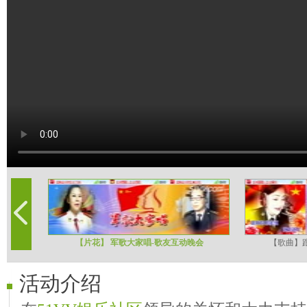
【片花】 军歌大家唱-歌友互动晚会
【歌曲】
活动介绍