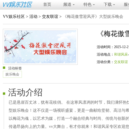
首页
频道
特色
下载
服
VV娱乐社区
>
活动
>
交友联谊
>
《梅花傲雪迎风开》大型娱乐晚会
《梅花傲
活动时间：2025-12-21 20
活动地点：
和谐风采
活动分类：
交友联谊
活动标签
娱乐晚会
活动介绍
已是悬崖百丈冰，犹有花枝俏。 在这寒风凛冽的时节，我们满怀热
型娱乐晚会！这不仅是一场视听盛宴，更是一曲献给坚韧、高洁与
以梅花为魂，以艺术为媒，打造一个融合经典与时尚、传统与创新
传递昂扬向上的力量。vv大舞台，有才你就来！和谐风采专区欢迎