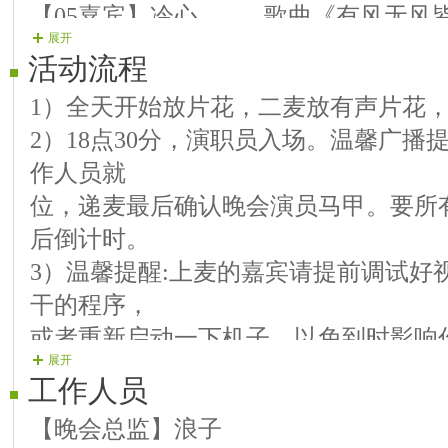
【05嘉宾】冷心 歌曲《有风无风
展开
【06嘉宾】墨涵 歌曲《冬恋》《
活动流程
【07嘉宾】魔鬼 歌曲《等你在草
1）全天开始放片花，二麦放有声片花
【08嘉宾】冷玥 朗诵《梅花傲雪
2）18点30分，演职员入场。温馨广播
【09嘉宾】善美 歌曲《梅花深处
作人员就
【10嘉宾】艺苑 歌曲《红梅赞》
位，递麦最后确认晚会演员马甲。要所
【11嘉宾】兰心 歌曲《轻轻地告诉
后倒计时。
【12嘉宾】文霞 歌曲《 听心》《
3）温馨提醒:上麦的嘉宾请提前调试好
【结束舞】玥儿 舞蹈《踏雪寻梅
干的程序，
或者重新启动一下机子，以免到时影响
展开
4）20.00主持人开场
工作人员
5）正式演出
【晚会总监】浪子
6）主持人晚会结束