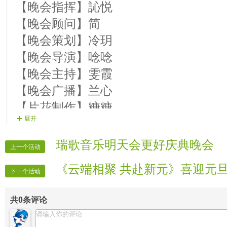
【晚会指挥】訫悦
【晚会顾问】简
【晚会策划】冷玥
【晚会导演】唸唸
【晚会主持】雯霞
【晚会广播】兰心
【片花制作】糖糖
展开
【晚会片花】芸萱 馨凌 淡忘 心怡
【晚会递麦】茫茫
瑞歌音乐明天会更好庆典晚会
上一个活动
【晚会迎宾】全体管理
《云端相聚 共赴新元》喜迎元
【活动宣传】VV时报记者
下一个活动
【活动录像】VV时报录像
共
0
条评论