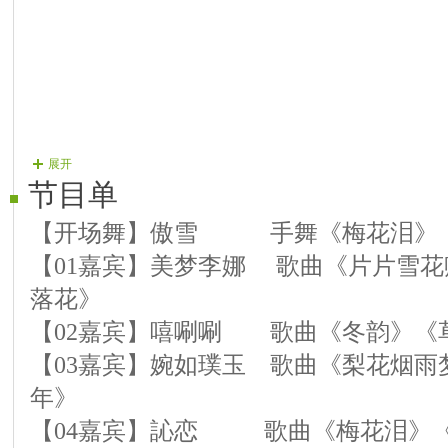
展开
节目单
【开场舞】傲雪 手舞《梅花泪》
【01嘉宾】美梦李娜 歌曲《片片雪
落花》
【02嘉宾】嘻唰唰 歌曲《冬韵》《
【03嘉宾】婉如璞玉 歌曲《梨花烟雨
年》
【04嘉宾】訫恋 歌曲《梅花泪》