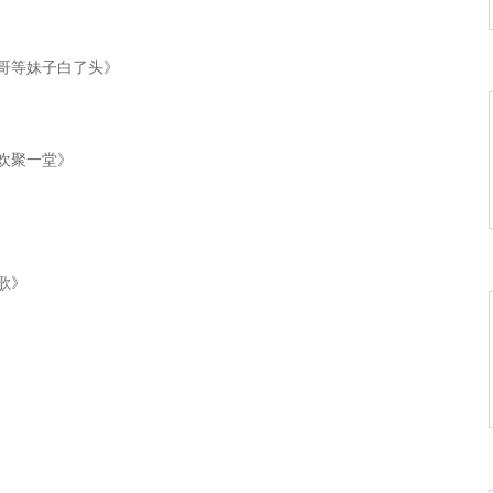
《哥等妹子白了头》
《欢聚一堂》
歌》
爱在天地间》
想好想》