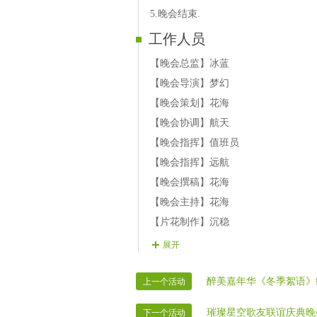
13.宝贝 歌曲 《笑脸》
5.晚会结束.
14.暗香 歌曲《我把来生许给了你》
工作人员
15.冰花 歌曲《桃花红杏花白》《金达
【晚会总监】冰蓝
【晚会导演】梦幻
【晚会策划】花海
【晚会协调】航天
【晚会指挥】值班员
【晚会指挥】远航
【晚会撰稿】花海
【晚会主持】花海
【片花制作】沉稳
【片花制作】航天
展开
【片花制作】花海
【片花制作】冰山
醉美嘉年华《冬季絮语》
上一个活动
【晚会广播】航天
璀璨星空歌友联谊庆典晚
下一个活动