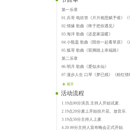
第一乐章
01.兵哥 电吹管《片片相思赋予谁》
02.情缘 歌曲《终于把你遇见》
03.海洋 歌曲《还是家温暖》
04.小瓶盖 歌曲《陪你一起看草原》
05.狐哥 歌曲《双脚踏上幸福路》
第二乐章
06.明月 歌曲《爱似水仙》
07.漫步人生 口琴《梦已残》《粉红情
08.荷花 歌曲《阿尔斯楞的眼睛》《
展开
09.天语 歌曲《情深深雨濛濛》《好
活动流程
10.慢慢 萨克斯 《送别》
1.19点00分演员.主持人开始试麦.
第三乐章
2.19点20分麦上开始挂片花、放音乐.
11.沐阳 歌曲《康美之恋》《酒杯杯》
3.19点50分主持人上麦.
12.长发 歌曲《酒醉》
4.20.00分主持人宣布晚会正式开始.