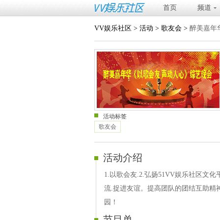
首页
频道
VV娱乐社区
>
活动
>
歌友会
>
醉美嘉年
活动标签
歌友会
活动介绍
1.以歌会友.2.弘扬51VV娱乐社区
流.捉进友谊。提高团队的团结互助精
园！
节目单