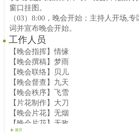
窗口挂图。
【嘉宾】追梦《手心有你》《愿你》
（03）8:00，晚会开始；主持人开场
【嘉宾】舒桐《桃花庵歌》《将进酒》
词并宣布晚会开始。
工作人员
【晚会指挥】情缘
【晚会撰稿】梦雨
【晚会联络】贝儿
【晚会督查】九天
【晚会秩序】飞雪
【片花制作】大刀
【晚会片花】无烟
【晚会片花】无敌
展开
【晚会片花】无语