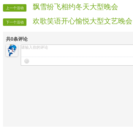
【晚会递麦】泪珠
飘雪纷飞相约冬天大型晚会
上一个活动
【晚会护麦】微笑
欢歌笑语开心愉悦大型文艺晚会
【晚会广播】天刀
下一个活动
【晚会迎宾】房间全体管理
共
0
条评论