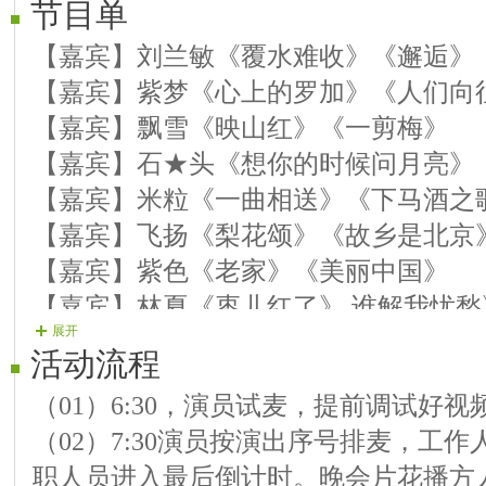
节目单
【嘉宾】刘兰敏《覆水难收》《邂逅》
【嘉宾】紫梦《心上的罗加》《人们向
【嘉宾】飘雪《映山红》《一剪梅》
【嘉宾】石★头《想你的时候问月亮》
【嘉宾】米粒《一曲相送》《下马酒之
【嘉宾】飞扬《梨花颂》《故乡是北京
【嘉宾】紫色《老家》《美丽中国》
【嘉宾】林夏《枣儿红了》 谁解我忧愁
展开
【嘉宾】小微《今天是你的生日》《女
活动流程
【嘉宾】诗歌《你是我的歌》《星月神
（01）6:30，演员试麦，提前调试好
【嘉宾】大海《草原之夜》《慈祥的母
（02）7:30演员按演出序号排麦，工
【嘉宾】情缘《邂逅》《 九点回忆》
职人员进入最后倒计时。晚会片花播方
【嘉宾】崔雪丽《心相依》《无奈》