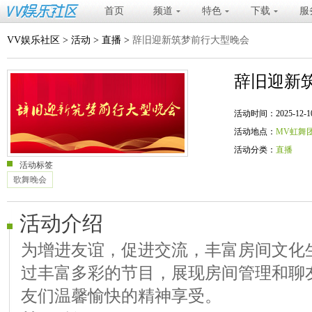
首页
频道
特色
下载
服
VV娱乐社区
>
活动
>
直播
>
辞旧迎新筑梦前行大型晚会
辞旧迎新
活动时间：2025-12-10 20
活动地点：
MV虹舞
活动分类：
直播
活动标签
歌舞晚会
活动介绍
为增进友谊，促进交流，丰富房间文化
过丰富多彩的节目，展现房间管理和聊
友们温馨愉快的精神享受。