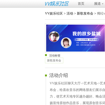
首页
频道
VV娱乐社区
>
活动
>
新歌发布会
>
獨竝
活动标签
新歌发布会
活动介绍
VV娱乐社区聊天大厅->艺术天地->
布会，给喜欢音乐的网络朋友们展示自
力，使艺术天地专区越办越好。晚会活
扬宣传原创作品音乐，展现原创音乐词