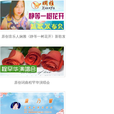
原创音乐人娴雅《静等一树花开》新歌发布会
原创词曲程罕华演唱会