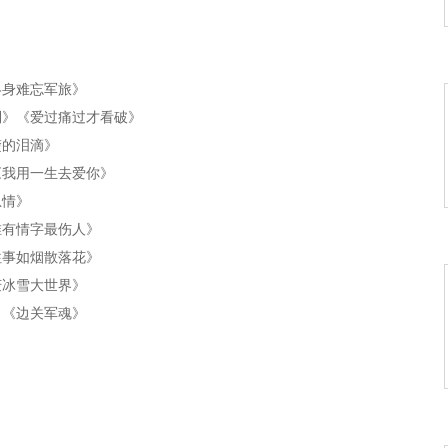
终身难忘军旅》
到》《爱过痛过才看破》
楚的泪滴》
《我用一生去爱你》
恩情》
唯有情字最伤人》
往事如烟散落花》
庆冰雪大世界》
》《边关军魂》
雪花赋予谁》
苗乡》
《点点滴滴常相忆》
风雨同舟战友情)》