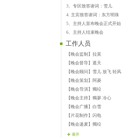
【嘉宾】阿菱《梦醒无影又无踪》《
3、专区致答谢词：雪儿
【嘉宾】黔郎 《我们是一个村的人》
4. 主宾致答谢词：东方明珠
5、主持人宣布晚会正式开始
6、主持人结束晚会
工作人员
【晚会监制】拉莫
【晚会督导】遮天
【晚会顾问】雪儿 放飞 轻风
【晚会策划】阿菱
【晚会导演】獨竝
【晚会主持】獨夣 冷心
【晚会广播】白雪
【片花制作】闪电
【晚会递麦】獨竝
【晚会片花】神鹰 兵锋 妮ル 春花 七
展开