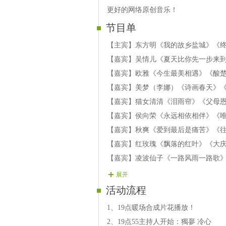
更好的网络原创音乐！
节目单
【主宾】东方明《我的故乡盐城》《
【嘉宾】吴情儿《夏天比你先一步来
【嘉宾】欧雅《今生最美相遇》《酸
【嘉宾】美梦（李娜）《诗画春天》
【嘉宾】猫女清清《泪雨帘》《父母
【嘉宾】侯向荣《永远相依相伴》《
【嘉宾】秋爽《爱到最后是痛苦》《
【嘉宾】红玫瑰《飘落的红叶》《大
【嘉宾】凌波仙子《一路风雨一路歌
【嘉宾】紫蔷薇 《梦里水乡》《片片
展开
【嘉宾】清荷《别跟我耍贫》《爱在
活动流程
【嘉宾】蓝妃儿《为情写下断肠诗》
1、19点暖场合成片花播放！
【嘉宾】小酒哥《肩挑日月压脊梁》《
2、19点55主持人开始：獨夣 冷心