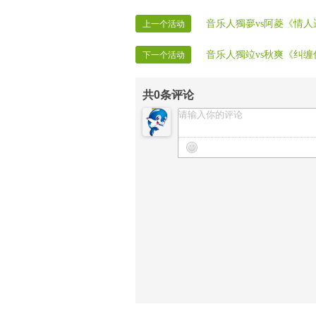
【晚会报道】VV时报报道部
【晚会录像】VV时报录制部
音乐人獨夣vs阿菱《情
上一个活动
【晚会迎宾】房间全体管理
音乐人獨竝vs秋爽《纠
下一个活动
共
0
条评论