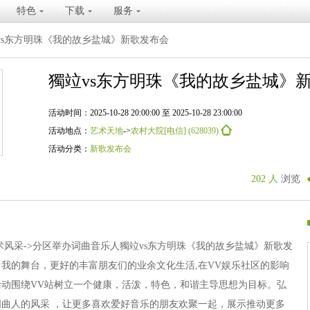
特色
下载
服务
vs东方明珠《我的故乡盐城》新歌发布会
獨竝vs东方明珠《我的故乡盐城》
活动时间：2025-10-28 20:00:00 至 2025-10-28 23:00:00
活动地点：
艺术天地
->
农村大院[电信] (628039)
活动分类：
新歌发布会
202 人
浏览
艺术风采->分区举办词曲音乐人獨竝vs东方明珠《我的故乡盐城》新歌发
我的舞台，更好的丰富朋友们的业余文化生活,在VV娱乐社区的影响
动围绕VV站树立一个健康，活泼，特色，和谐主导思想为目标。弘
曲人的风采 ，让更多喜欢爱好音乐的朋友欢聚一起，展示推动更多