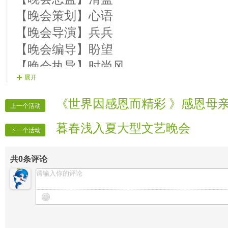
【童真童趣】02爱葫 电吹管独奏《红
【晚会策划】心语
【童真童趣】03秋静 歌曲《我们的田野
【晚会导演】兵兵
【童真童趣】04彼此 歌曲《读书郎》
【晚会编导】盼望
【童真童趣】05我来也 歌曲《红星歌》
【晚会执导】时尚风
展开
【童真童趣】06闹点点 歌曲《蜗牛与
【晚会统筹】泡泡
【童真童趣】07动感蝴蝶 歌曲《学习歌
【晚会督查】舒心
《世界因感恩而精彩 》感恩母
上一个活动
【童真童趣】08春天 口琴独奏《小小少
【晚会主持】温馨、舒童
暮春浅入夏大型文艺晚会
结束舞 馨儿组合 舞曲《大海啊故乡》
【晚会广播】就玩，耕夫
下一个活动
【晚会递麦】向辉
共
0
条评论
【片花制作】心语
【晚会片花】盼望、舒心、时尚风
【晚会片花】泡泡,就玩
【晚会迎宾】全体管理