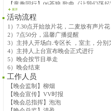
【童趣同行】06苍狼 歌曲《让我们荡
展开
【童趣同行】07兵哥 电吹管《我爱北
活动流程
【童趣同行】08涤非 歌曲《听妈妈讲
1）7.30点开始放片花，二麦放有声片
第二篇章：快乐前行
2）7点50分，温馨广播提醒
【快乐前行】01蔷薇 歌曲《歌声与微笑
3）主持人开场白.专区长 ，室主，分
【快乐前行】02晓月 歌曲《田野的春天
4）主持人上台宣布晚会正式进行
【快乐前行】03楓韵 歌曲《外婆的澎湖
5）晚会按节目单走
【快乐前行】04俏俏 电吹管独奏《中
6）晚会结束
【快乐前行】05兵兵 歌曲《北京的金山
工作人员
【快乐前行】06温馨 歌曲《种太阳》
【快乐前行】07虹玉 歌曲《童年》
【晚会监制】柳烟
【快乐前行】08泡泡 歌曲《月亮船》
【晚会宣传】VV时报
第三篇章：童真童趣
【晚会总指挥】泡泡
【童真童趣】01馨悦 歌曲《春天在哪里
【晚会总监】清盈