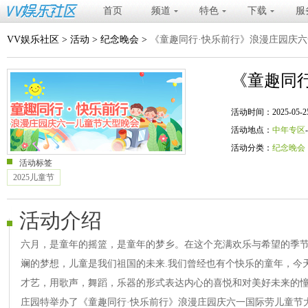
首页
频道
特色
下载
服
VV娱乐社区
>
活动
>
纪念晚会
>
《童趣同行·快乐前行》浪漫庄园庆
《童趣同
活动时间：2025-05-25 20
活动地点：
中年专区
活动分类：
纪念晚会
活动标签
2025儿童节
活动介绍
六月，是童年的摇篮，是童年的梦乡。在这个充满欢乐与希望的季
斓的梦想，儿童是我们祖国的未来.我们曾经也有个快乐的童年，今
才艺，用歌声，舞蹈，乐器的形式表达内心的喜悦和对美好未来的
庄园特举办了《童趣同行·快乐前行》浪漫庄园庆六一国际劳儿童节