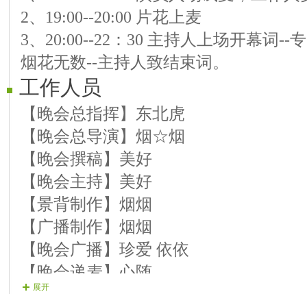
2、19:00--20:00 片花上麦
【09号演员】 舞语 慢飘 《命中有你》
3、20:00--22：30 主持人上场开幕词
【10号演员】 冬云 形体 《情醉桃花源
烟花无数--主持人致结束词。
工作人员
第三篇章 共建和谐
【11号演员】 文静 慢飘 《春天的歌谣
【晚会总指挥】东北虎
【12号演员】 紫儿 慢飘 《爱如画》
【晚会总导演】烟☆烟
【13号演员】 坚持 飞舞 《我是一条小
【晚会撰稿】美好
【14号演员】 好心情 慢飘 《月圆越思
【晚会主持】美好
【结束舞】 紫凤 舞蹈 《花舞人间》
【景背制作】烟烟
【广播制作】烟烟
【晚会广播】珍爱 依依
【晚会递麦】心随
展开
【晚会护麦】紫婷