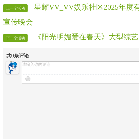
【晚会片花】辣儿
星耀VV_VV娱乐社区2025年
上一个活动
【晚会片花】舞语
宣传晚会
【晚会片花】坚持
【晚会片花】好心情
《阳光明媚爱在春天》大型综艺
下一个活动
【晚会片花】懒洋洋
【晚会片花】柒柒
共
0
条评论
【晚会记者】【时报记者】
【晚会录制】【时报录像】
【晚会保安】【全体男管理】
【晚会迎宾】【全体女管理】