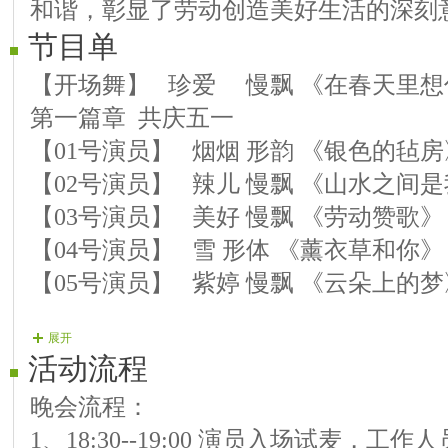
和谐，彰显了劳动创造美好生活的深刻
节目单
【开场舞】 珍爱 慢飘 《在春天里想
第一篇章 共庆五一
【01号演员】 烟烟 形韵 《银色的毡房
【02号演员】 辣儿 慢飘 《山水之间
【03号演员】 美好 慢飘 《劳动赞歌》
【04号演员】 雪 形体 《薰衣草和你》
【05号演员】 紫婷 慢飘 《云朵上的梦
展开
第二篇章 劳动快乐
活动流程
【06号演员】 东北虎 特效舞 《洪湖水
晚会流程：
【07号演员】 锁爱 慢飘 《天上的西藏
1、18:30--19:00 演员入场试麦，工
【08号演员】 米果 慢飘 《雨巷情缘》