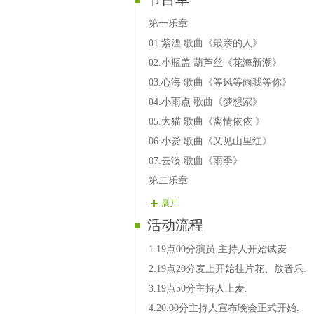
第一乐章
01.紫湮 歌曲《最亲的人》
02.小瓶盖 葫芦丝《花海新潮》
03.心海 歌曲《等风等雨我等你》
04.小雨点 歌曲《梦想家》
05.大猫 歌曲《离情依依 》
06.小爱 歌曲《又见山里红》
07.云淡 歌曲《雨季》
第二乐章
08.玥玥 歌曲《我的家乡香格里拉
展开
09.天语 歌曲《搀扶》
活动流程
10.舞边 歌曲《拐杖》
1.19点00分演员.主持人开始试麦.
11.福娃 二人转《秀八仙》
2.19点20分麦上开始挂片花、放音乐.
12.新美 朗诵《草原的夏天》
3.19点50分主持人上麦.
13.勿忘我 歌曲《风含情水含笑》
4.20.00分主持人宣布晚会正式开始.