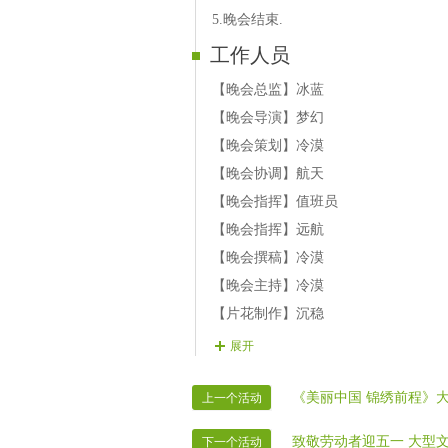
14.冰花 歌曲《启航》
5.晚会结束.
第三乐章
工作人员
15.踏雪 朗诵《读中国》
16.荷花 歌曲《归途》
【晚会总监】冰蓝
17.文丰 歌曲《北国之春》
【晚会导演】梦幻
18.山茶 萨克斯《画你》
【晚会策划】冷漠
19.宝贝 歌曲《来人间走个过场》
【晚会协调】航天
20.英子 歌曲《烟雨中国》
【晚会指挥】值班员
21.暗香 歌曲《为你唱首祝福的歌》
【晚会指挥】远航
【晚会撰稿】冷漠
【晚会主持】冷漠
【片花制作】沉稳
【片花制作】航天
展开
【片花制作】花海
【片花制作】冰山
《美丽中国 锦绣前程》
上一个活动
【晚会广播】航天
致敬劳动者迎五一 大型
下一个活动