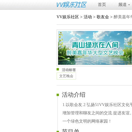
首页
频道
VV娱乐社区
>
活动
>
歌友会
>
醉美嘉年
活动标签
文艺晚会
活动介绍
1.以歌会友.2.弘扬51VV娱乐社区
增加管理和聊友之间的交流.捉进友谊
一个绿色文明的网络家园！
节目单