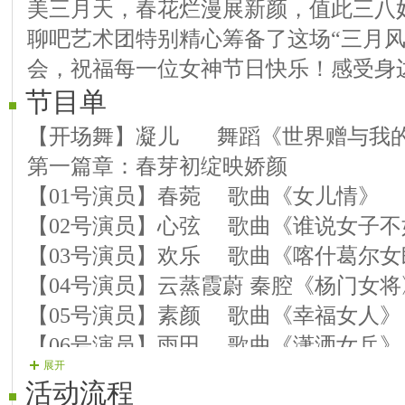
美三月天，春花烂漫展新颜，值此三八
聊吧艺术团特别精心筹备了这场“三月风
会，祝福每一位女神节日快乐！感受身
节目单
【开场舞】凝儿 舞蹈《世界赠与我
第一篇章：春芽初绽映娇颜
【01号演员】春菀 歌曲《女儿情》
【02号演员】心弦 歌曲《谁说女子不
【03号演员】欢乐 歌曲《喀什葛尔女
【04号演员】云蒸霞蔚 秦腔《杨门女将
【05号演员】素颜 歌曲《幸福女人》
【06号演员】雨田 歌曲《潇洒女兵》
展开
【07号演员】圆梦 歌曲《女人花》
活动流程
第二篇章：繁花似锦展芳华