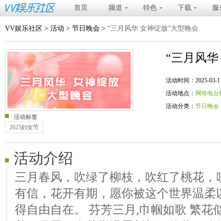
首页
频道
特色
下载
服
VV娱乐社区
>
活动
>
节日晚会
>
“三月风华 女神绽放”大型晚会
“三月风华
活动时间：2025-03-11 20
活动地点：
网络电台
活动分类：
节日晚会
活动标签
2025妇女节
活动介绍
三月春风，吹绿了柳枝，吹红了桃花，
有信，花开有期，愿你被这个世界温柔
得自由自在。 芬芳三月,巾帼如歌 繁花