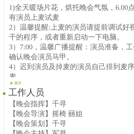
1)全天暖场片花，烘托晚会气氛，6.0
【08号演员】涤非 歌曲《女儿行》
有演员上麦试麦
【09号演员】皖青 歌曲《一代女皇》
2）温馨提醒:上麦的演员请提前调试好
【10号演员】丽音 歌曲《春天的畅想
干的程序，或者重新启动一下电脑。
【11号演员】四季 歌曲《美酒敬妈妈
3）7:00，温馨广播提醒：演员准备，
【12号演员】新美 朗诵《淡雅的女人
确认晚会演员马甲。
【13号演员】情怡 戏曲《遍地山歌遍
4）迟到演员及掉麦的演员自己排到麦
【14号演员】幽兰 歌曲《春天启航》
麦。
第三篇章: 女神韵染三月天
展开
5）晚会演员一律由递麦人员安排上麦
【15号演员】蝶儿 歌曲《女人是世界
工作人员
直接进入节目，统一用演员2麦片花，
【16号演员】雾都 歌曲《女人是老虎
【晚会指挥】千寻
6）晚会麦序走向演员上麦一首歌，所
【17号演员】晓月 歌曲《我心芬芳》
【晚会导演】摇椅 丽姐
守麦员上面
【18号演员】雄鹰 电吹管《红唇》
【晚会策划】千寻
7）主持人开场白，
【19号演员】馨悦 歌曲《兵妹妹》
【晚会主持】军凝