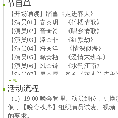
节目单
【开场诵读】踏雪《走进春天》
【演员01】春☆玥 《竹楼情歌》
【演员02】音★符 《唱乡情歌》
【演员03】涤☆非 《红颜劫》
【演员04】海★洋 《情深似海》
【演员05】晓☆栖 《爱情末班车》
【演员06】风☆铃 《水韵江南》
【演员07】星☆愿 豫剧《花木兰选段
展开
【演员08】天★意 《浓情 》
活动流程
【演员09】梦☆幻 《开开心心每一天
（1）19:00 晚会管理、演员到位，更
【演员10】默☆默 《妈妈佛》
像，【晚会秩序】组织演员试麦、视频
下半场
的要求。
【演员11】天★宸 《爱人再见 》