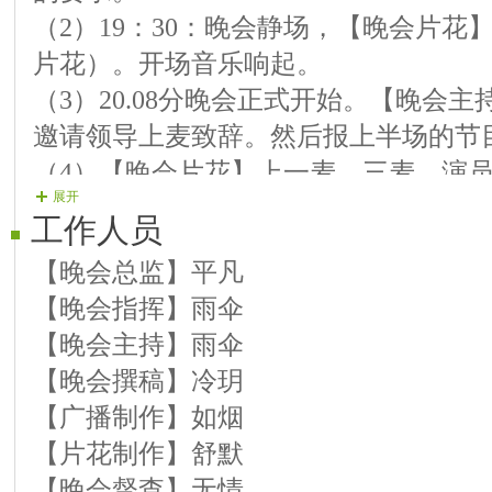
（2）19：30：晚会静场，【晚会片花
【演员12】枫★轩 《情缘 》
片花）。开场音乐响起。
【演员13】魅☆尚 《万千爱恋》
（3）20.08分晚会正式开始。【晚会
【演员14】守★鹱 《心愿》
邀请领导上麦致辞。然后报上半场的节
【演员15】五☆月 《心相印手牵手》
（4）【晚会片花】上一麦、三麦，演
【演员16】兰☆子 萨克斯 《桃花谣》
展开
人表演，分别上 一、二 麦。
【演员17】玖★歌 《情缘》
工作人员
（5）22点左右晚会结束，主持人上麦
【演员18】雨☆伞 《恋人心》
【晚会总监】平凡
（6）烟花不定时燃放。
【晚会指挥】雨伞
【晚会主持】雨伞
【晚会撰稿】冷玥
【广播制作】如烟
【片花制作】舒默
【晚会督查】无情