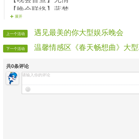
【晚会联络】蓝梦
展开
【晚会递麦】雨伞
【晚会协调】如何
遇见最美的你大型娱乐晚会
上一个活动
【晚会迎宾】房间全体管理
温馨情感区《春天畅想曲》大型
【片花①】虾米
下一个活动
【片花②】妞妞
共
0
条评论
【片花③】晓雨
【片花备】格格