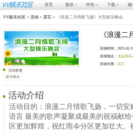
首页
频道
特色
下载
服
VV娱乐社区
>
活动
>
其它
>
《浪漫二月情歌飞扬》大型娱乐晚会
《浪漫二
活动时间：2025-02-19 20
活动地点：
流金风采
活动分类：
其它
活动标签
娱乐晚会
活动介绍
活动目的：浪漫二月情歌飞扬，一切安
语言 最美的歌声凝聚成最美的祝福献给
区更加辉煌，祝红雨伞分区更加壮大。祝