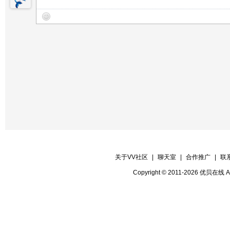
【晚会录像】VV时报录像
【晚会记者】VV时报记者
【晚会迎宾】房间管理
关于VV社区
|
聊天室
|
合作推广
|
联
Copyright © 2011-2026 优贝在