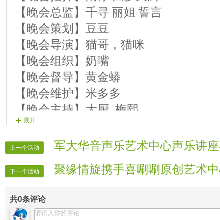
16.【16演员】华哥 歌曲 《一生只
【晚会总监】千寻 丽姐 誓言
17.【17演员】知晓 歌曲 《和你在
【晚会策划】豆豆
18.【18演员】尒渔 歌曲 《爱你今
【晚会导演】猫哥，猫咪
19.【19演员】茉雅 歌曲 《一曲红低
【晚会组织】奶嘴
20.【20演员】静言 歌曲 《其实我
【晚会督导】黄金蟒
21.【21演员】奶嘴 歌曲 《为了遇
【晚会维护】米多多
【晚会主持】大厨 梅熙
展开
【片花制作】子弹壳
【晚会递麦】小汐
军大华音声乐艺术中心声乐讲座
上一个活动
【晚会护麦】小样
聚缘情旋携手喜唰唰原创艺术中
【节目广播】值日生
下一个活动
【晚会片花】小样，红莲
共
0
条评论
【贺词广播】宝宝