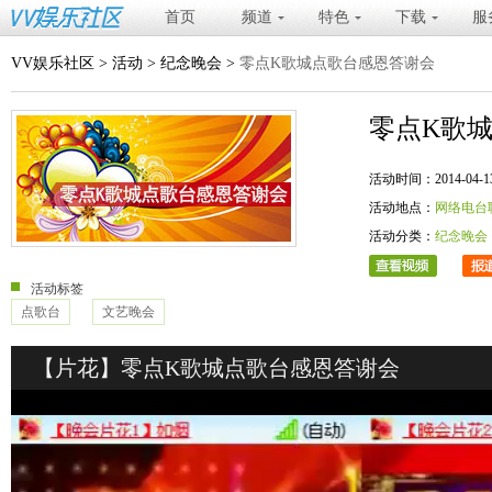
首页
频道
特色
下载
服
VV娱乐社区
>
活动
>
纪念晚会
>
零点K歌城点歌台感恩答谢会
零点K歌
活动时间：2014-04-13 20
活动地点：
网络电台
活动分类：
纪念晚会
活动标签
点歌台
文艺晚会
【片花】零点K歌城点歌台感恩答谢会