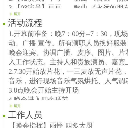
3.【03演员】豆豆 歌曲 《永远的朋
展开
4.【04演员】金蟒 歌曲 《许多年以
活动流程
5.【05演员】水仙 歌曲 《你的眼角
1.开幕前准备：晚7：00分--7：30
6.【06演员】秋水 歌曲 《爱在身边
动、广播 宣传。所有演职人员换好服
7.【07演员】开心猪 歌曲 《你是我
晚会迎宾、协调广播、麦序、图片、片
8.【08演员】黑猫警长 歌曲 《外婆的
入工作状态。主持人和贵族演员、嘉宾
9.【09演员】宝宝 歌曲 《亲爱的
2.7.30开始放片花，一三麦放无声片
10.【10演员】小 哥 歌曲 《开心马骝
音乐，进行现场音乐气氛烘托、人气调
11.【11演员】猫姐 歌曲 《真心换
3.8点晚会开始主持开场
12.【12演员】少①點感覺 歌曲 《梧桐
4.晚会进入四个环节
13.【13演员】钰儿 歌曲 《印度舞》
展开
5.主持人晚会结速。
14.【14演员】扯淡 歌曲 《山歌好
工作人员
15.【15演员】飛翔 歌曲 《指尖的
【晚会指挥】雨悸 四多大厨