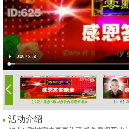
【片花】零点K歌城点歌台感恩答谢会
【片首】
活动介绍