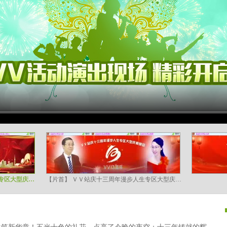
【片花】ＶＶ站庆十三周年漫步人生专区大型庆典晚会启动仪式
【片首】 ＶＶ站庆十三周年漫步人生专区大型庆典晚会