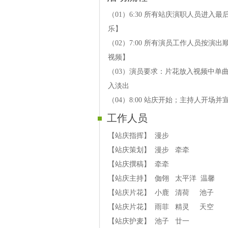
【09站庆演员】C C 歌曲《爱火
（01）6:30 所有站庆演职人员进
【10站庆演员】风歌 歌曲《千金
乐】
【11站庆演员】陌离 歌曲《大鱼
（02）7:00 所有演员工作人员按
【12站庆演员】乐海 二胡《梅花
视频】
（03）演员要求：片花放入视频中单
【站庆中场诵】踏雪 朗诵《黄河
入淡出
第三篇章 思创精彩
（04）8:00 站庆开始；主持人开场
【13站庆演员】五妹 歌曲《稻花
工作人员
【14站庆演员】乐仆 歌曲《Mr.Ma
【15站庆演员】雨菲 歌曲《相思
【站庆指挥】 漫步
【17站庆演员】水晶 歌曲《降雪
【站庆策划】 漫步 牵牵
【18站庆演员】秋熠 吉他《张三
【站庆撰稿】 牵牵
第四篇章 共创未来
【站庆主持】 侞翎 太平洋 温馨
【19站庆演员】晓月 歌曲《喜事
【站庆片花】 小鹿 清荷 池子
【20站庆演员】K K 歌曲《生而
【站庆片花】 雨菲 精灵 天空
【21站庆演员】芳草 歌曲《月儿
【站庆护麦】 池子 廿一