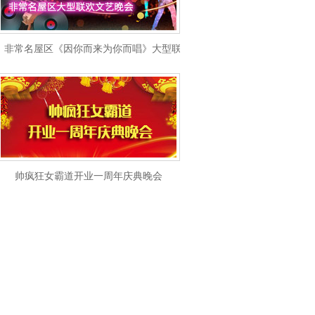
非常名屋区《因你而来为你而唱》大型联欢文艺晚会
帅疯狂女霸道开业一周年庆典晚会