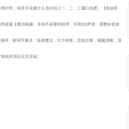
》
入最后倒计时。站庆片花播方人员分别上一、二、三窗口挂图。【热场音
难买》
》
演出顺序排麦【重启电脑，关掉不必要的程序，关闭QQ声音，调整好音效
引》
曲循环，歌词字幕关；妆容整洁，大方得体，淡妆出镜，视频清晰，淡
》
并宣布站庆演出正式开始。
飘香的土地》
n》
月》
》
的歌》
盈门》
平凡》
像柠檬》