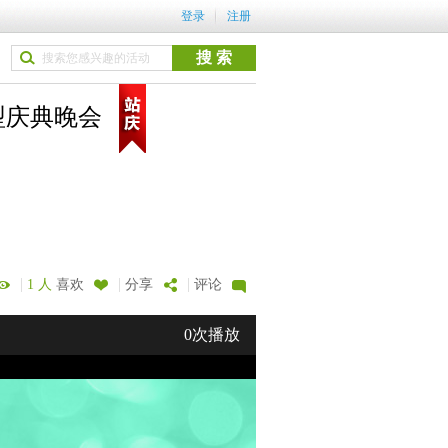
登录
注册
型庆典晚会
|
|
|
1 人
喜欢
分享
评论
0次播放