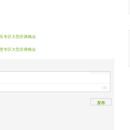
》
之恋》
禅心》
获着希望》
乐专区大型庆典晚会
堡专区大型庆典晚会
140
发布