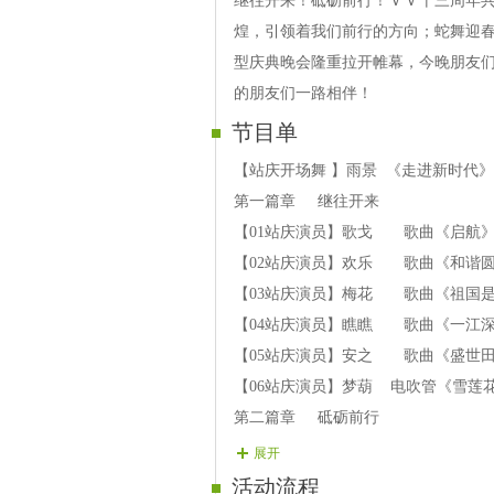
继往开来！砥砺前行！ＶＶ十三周年
煌，引领着我们前行的方向；蛇舞迎春
型庆典晚会隆重拉开帷幕，今晚朋友们
的朋友们一路相伴！
节目单
【站庆开场舞 】雨景 《走进新时代》
第一篇章 继往开来
【01站庆演员】歌戈 歌曲《启航
【02站庆演员】欢乐 歌曲《和谐
【03站庆演员】梅花 歌曲《祖国
【04站庆演员】瞧瞧 歌曲《一江
【05站庆演员】安之 歌曲《盛世
【06站庆演员】梦葫 电吹管《雪莲
第二篇章 砥砺前行
【07站庆演员】阿雨 歌曲《中国
展开
【08站庆演员】大地 歌曲《心愿
活动流程