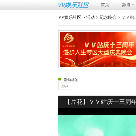
首页
频道
VV娱乐社区
>
活动
>
纪念晚会
>
ＶＶ站
活动标签
2024
【片花】ＶＶ站庆十三周