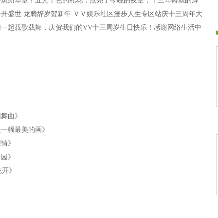
共筑新华章！五光十色的礼花，点亮了今晚的夜空；十三年铸就的辉
开盛世 龙腾辞岁贺新年 ＶＶ娱乐社区漫步人生专区站庆十三周年大
一起载歌载舞，庆贺我们的VV十三周岁生日快乐！感谢网络生活中
》
圆舞曲》
是一幅最美的画》
深情》
田园》
花开》
梦》
》