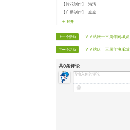
【22站庆演员】无极 歌曲《归途
【片花制作】 港湾
【23站庆演员】雯霞 歌曲《梅雪
【广播制作】 牵牵
【24站庆演员】小雪 洞箫《云水
【广播发送】 兔宝
展开
【站庆递麦】 老狼
【站庆结束舞】 雨景 《中国永远收
【烟花指挥】 兔宝
ＶＶ站庆十三周年同城娱
上一个活动
【护麦指挥】 清荷
ＶＶ站庆十三周年快乐城
下一个活动
【站庆提醒】 小鹿
【站庆录像】 VV站记者
共
0
条评论
【站庆保安】 全体男管理
【站庆迎宾】 全体女管理