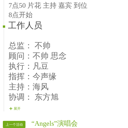
9.《一个人走》
7点50 片花 主持 嘉宾 到位
10《温暖的怀抱》
8点开始
工作人员
总监： 不帅
顾问：不帅 思念
执行：凡豆
指挥：今声缘
主持：海风
协调： 东方旭
广播： 天空 火狐狸
展开
片花： 雪 梦缘
鈊鏡
“Angels”演唱会
上一个活动