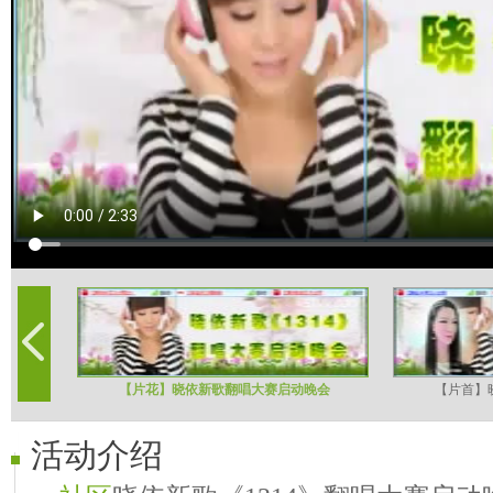
【片花】晓依新歌翻唱大赛启动晚会
【片首】
活动介绍