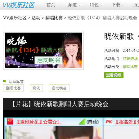
首页
频道
特色
下载
服
VV娱乐社区
>
活动
>
翻唱比赛
>
晓依新歌《1314》翻唱大赛启动晚会
晓依新歌《
活动时间：2014-04-03 20
活动地点：
炫舞秀场
活动分类：
翻唱比赛
活动标签
翻唱比赛
晓依
启动晚会
【片花】晓依新歌翻唱大赛启动晚会