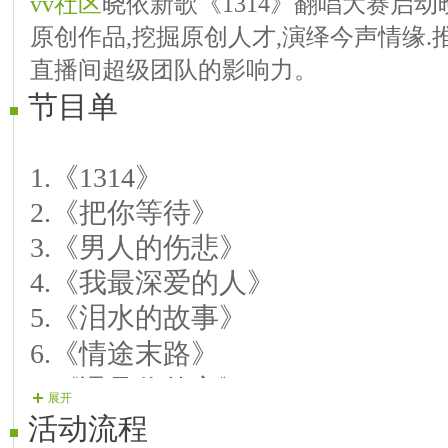
vv社区
晓依新歌《1314》翻唱大赛启动
原创作品,挖掘原创人才,演绎今声情缘.
直播间超级团队的影响力。
节目单
1.
《
1314
》
2.
《把你等待》
3.
《
男人的伤悲
》
4.
《
我最深爱的人
》
5.《泪水的故事》
6.《情途末路》
7.《遇见你的心》
展开
8.《忘记爱》
活动流程