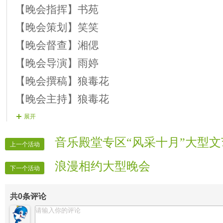
【晚会指挥】书苑
8）开场舞。
9）主持人晚会结束，主办方 领导答谢
【晚会策划】笑笑
【晚会督查】
湘偲
【晚会导演】雨婷
【晚会撰稿】狼毒花
【晚会主持】狼毒花
【背景制作】兜兜
展开
【晚会片花】文子
音乐殿堂专区“风采十月”大型
上一个活动
【晚会片花】笑笑
浪漫相约大型晚会
下一个活动
【晚会片花】龍哥
【晚会片花】祥龙
共
0
条评论
【晚会广播】
湘偲