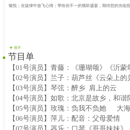
愉悦；在旋律中放飞心情；带给你不一的视听盛宴，期待您的光临
展开
节目单
【
01号演员】青藤：《珊瑚颂》《沂蒙
【
02号演员】兰子：葫芦丝《云朵上的
【
03号演员】琴弦：醉乡 肩上的云
【
04号演员】如歌：北京是故乡，和谐
【
05号演员】玫瑰：负我不负她 大
【
06号演员】萍儿：配音：父母爱情
【
07号演员】器乐：口琴《哥哥妹妹》