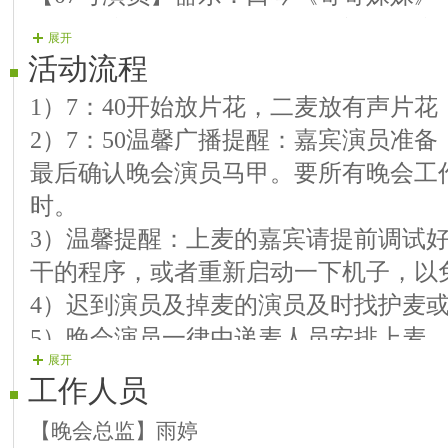
【
08号演员】紫阳：【喜事盈门】【亲
展开
【
09号演员】旭日：中国字中国画 
活动流程
【
10号演员】文子：快乐分享，我爱唱
1）7：40开始放片花，二麦放有声片
【
11号演员】汉兴：草原请你来，你是
2）7：50温馨广播提醒：嘉宾演员准
【
12号演员】冰雪：人间第一情，兰花
最后确认晚会演员马甲。要所有晚会工
【
13号演员】游子：红颜知己 有缘人
时。
3）温馨提醒：上麦的嘉宾请提前调试
【
14号演员】温柔：红唇，触碰
干的程序，或者重新启动一下机子，以
【
15号演员】祥龙：红河谷 莫斯科郊
4）迟到演员及掉麦的演员及时找护麦
5）晚会演员一律由递麦人员安排上麦
展开
目，不要说感谢之类的话。
工作人员
6）晚会麦序走向演员上麦一首歌--特
【晚会总监】雨婷
7）主持人开场白.区长发言祝贺词！