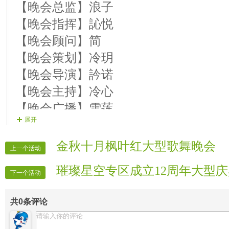
【晚会总监】浪子
【晚会指挥】訫悦
【晚会顾问】简
【晚会策划】冷玥
【晚会导演】訡诺
【晚会主持】冷心
【晚会广播】雪莲
展开
【片花制作】糖糖
【晚会片花】芸萱 馨凌 淡忘 心怡
金秋十月枫叶红大型歌舞晚会
上一个活动
【晚会递麦】致远
璀璨星空专区成立12周年大型
【晚会迎宾】全体管理
下一个活动
【时报记者】VV时报记者
共
0
条评论
【时报录像】VV时报录像