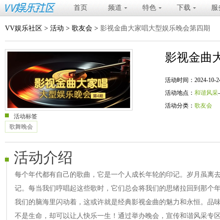
首页
频道
特色
下载
服
VV娱乐社区
>
活动
>
歌友会
>
影视金曲大家唱大型娱乐晚会第四期
影视金曲
活动时间：2024-10-24 20
活动地点：
和谐风采
活动分类：
歌友会
活动标签
歌舞晚会
活动介绍
每个年代都有自己的歌曲，它是一个人成长年轮的印记。岁月虽离
记。每当我们哼唱起这些歌时，它们总会将我们的思绪拉回到那个
我们的脑海里闪动着，这或许就是经典影视金曲的魅力和永恒。品
不是生命，却可以让人快乐一生！通过举办晚会，宣传和谐风采专