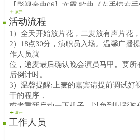
【影视金曲06】文霞 歌曲《左手情右
展开
【影视金曲07】布丁 歌曲《我想有个
活动流程
【影视金曲08】凤仪 歌曲《菊花台》《
1）全天开始放片花，二麦放有声片花
【影视金曲09】燕妮 电吹管 《二泉映
2）18点30分，演职员入场。温馨广播
【影视金曲10】涤非 歌曲《远情》《
作人员就
【影视金曲11】冷心 歌曲《妈妈的吻
位，递麦最后确认晚会演员马甲。要所
【影视金曲12】冰花 歌曲《生活是这
后倒计时。
3）温馨提醒:上麦的嘉宾请提前调试好
干的程序，
或者重新启动一下机子，以免到时影响
展开
4）20.00主持人开场
工作人员
5）正式演出
6）主持人晚会结束