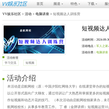
首页
频道
特色
下载
服
VV娱乐社区
>
活动
>
电脑讲座
>
短视频达人训练营
短视频达
活动时间：2024-09-30 19
活动地点：
军人之家
活动分类：
电脑讲座
活动标签
学习交流
短视频
活动介绍
本活动是启航网校（原：中国夕阳红网络大学）在线课堂举办的短
以公开形式面向广大聊友，通过培训让广大熟悉和掌握更多的短视
作短视频和动态片花的技巧。 （本次活动由启航网校独家承办，未尽
航网校校长）从事多年教育工作。 丁 睿（金牌讲师）短视频运营10