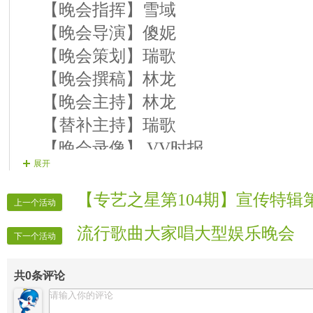
【晚会指挥】雪域
是狼》
【晚会导演】傻妮
《12号演员》松涛竹韵 演唱曲目 《
【晚会策划】瑞歌
【晚会撰稿】林龙
【晚会主持】林龙
【替补主持】瑞歌
【晚会录像】 VV时报
展开
【晚会报道】 VV时报
【晚会广播】 无语
【专艺之星第104期】宣传特辑
上一个活动
【晚会片花】 温柔
流行歌曲大家唱大型娱乐晚会
【晚会片花】 傻妮
下一个活动
【晚会片花】 相聚
共
0
条评论
【片花制作】 乐乐
【晚会联络】 沐阳