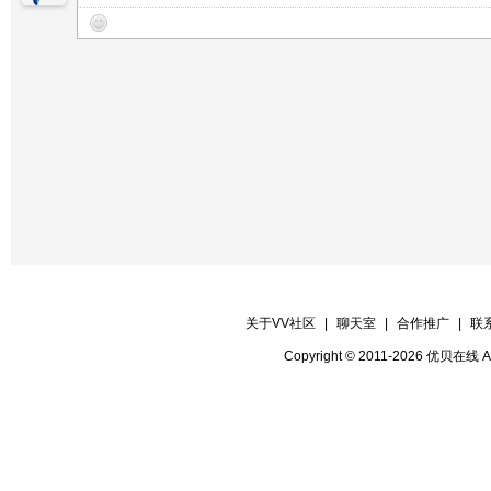
【晚会递麦】 傻妮
【晚会护麦】 林龙
【晚会协调】 元爱
【晚会保安】 大漠
【晚会秩序】 苍狼
【晚会督察】 甜水绿洲
【晚会迎宾】 全体管理
关于VV社区
|
聊天室
|
合作推广
|
联
Copyright © 2011-2026 优贝在