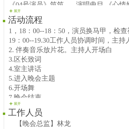
《04号演员》筑筑 演唱曲目 《心情
展开
第二篇章《承载辉煌》
活动流程
《06号演员》虹影 演唱曲目 《就算
1，18：00--18：50，演员换马甲，
际》
19：00--19.30工作人员协调时间，主
《05号演员》傻妮 演唱曲目 《朗诵
2. 伴奏音乐放片花。主持人开场白
学会感恩》
3.区长致词
《07号演员》思念 演唱曲目 《人说
4.室主讲话
更好》
5.进入晚会主题
《08号演员》虹玉 演唱曲目 《中华
6.开场舞
第三篇章《幸福起航》
7.晚会结束
《09号演员》诗意 演唱曲目 《中国
展开
8.主持闭幕词 结束（背景音乐《难忘今
《10号演员》雨落 演唱曲目 《绿水
工作人员
变老》
【晚会总监】林龙
《11号演员》艳影 演唱曲目 《一花