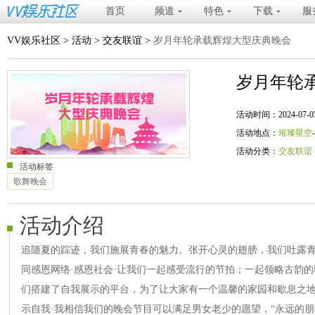
首页
频道
特色
下载
服
VV娱乐社区
>
活动
>
交友联谊
>
岁月年轮承载辉煌大型庆典晚会
岁月年轮
活动时间：2024-07-05 20
活动地点：
璀璨星空
活动分类：
交友联谊
活动标签
歌舞晚会
活动介绍
追随夏的踪迹，我们施展青春的魅力。张开心灵的翅膀，我们吐露
同感恩网络·感恩社会·让我们一起感受流行的节拍；一起领略古韵的
们搭建了自我展示的平台，为了让大家有一个温馨的家园和歇息之地
示自我·我相信我们的晚会节目可以满足男女老少的愿望，“永远的朋