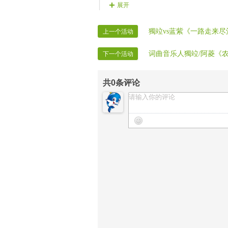
【晚会片花】神鹰 兵锋 妮ル 春花 朵
展开
【晚会报道】VV时报报道部
【晚会录像】VV时报录制部
獨竝vs蓝紫《一路走来
上一个活动
【晚会迎宾】房间全体管理
词曲音乐人獨竝/阿菱《
下一个活动
共
0
条评论