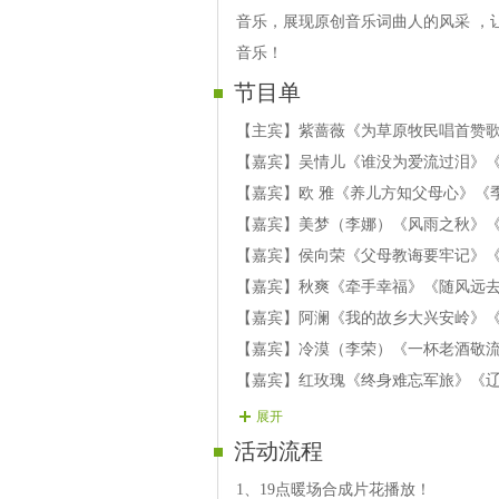
音乐，展现原创音乐词曲人的风采 ，
音乐！
节目单
【主宾】紫蔷薇《为草原牧民唱首赞
【嘉宾】吴情儿《谁没为爱流过泪》
【嘉宾】欧 雅《养儿方知父母心》《
【嘉宾】美梦（李娜）《风雨之秋》
【嘉宾】侯向荣《父母教诲要牢记》
【嘉宾】秋爽《牵手幸福》《随风远
【嘉宾】阿澜《我的故乡大兴安岭》
【嘉宾】冷漠（李荣）《一杯老酒敬
【嘉宾】红玫瑰《终身难忘军旅》《
【嘉宾】东方明珠《军旅生涯》《中
展开
【嘉宾】蓝紫《笑谈人间情》《刀郎
活动流程
【嘉宾】浅笑嫣然《天边的月亮》《
1、19点暖场合成片花播放！