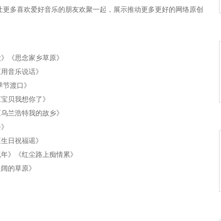
让更多喜欢爱好音乐的朋友欢聚一起，展示推动更多更好的网络原创
歌》《思念家乡草原》
《用音乐说话》
季节渡口》
《宝贝我想你了》
《乌兰浩特我的故乡》
去》
《生日祝福谣》
流年》《红尘路上痴情累》
辽阔的草原》
华吉祥年》
故里》
爱情着了火》