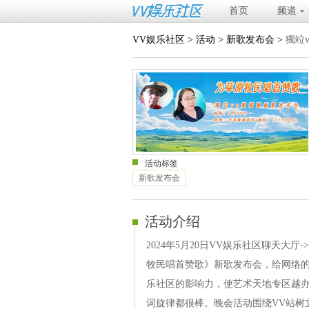
首页
频道
VV娱乐社区
>
活动
>
新歌发布会
>
獨竝
活动标签
新歌发布会
活动介绍
2024年5月20日VV娱乐社区聊天大
牧民唱首赞歌》新歌发布会，给网络的
乐社区的影响力，使艺术天地专区越
词旋律都很棒。晚会活动围绕VV站树