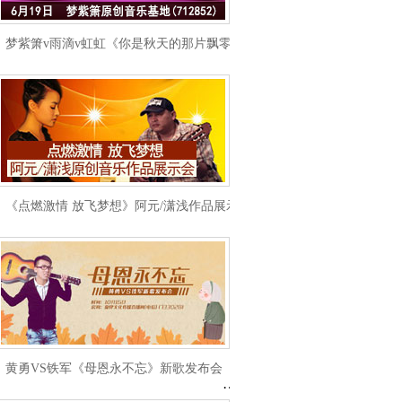
梦紫箫v雨滴v虹虹《你是秋天的那片飘零》新歌发布会
《点燃激情 放飞梦想》阿元/潇浅作品展示会
黄勇VS铁军《母恩永不忘》新歌发布会