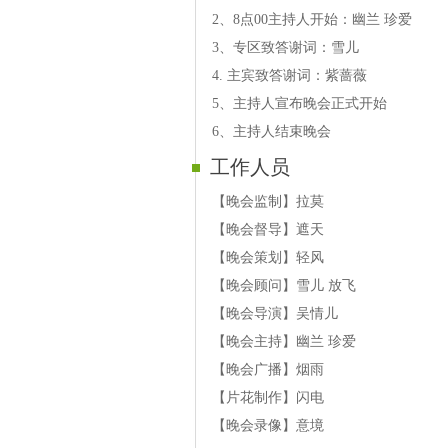
【嘉宾】动感蝴蝶《美丽的东北》《
2、8点00主持人开始：幽兰 珍爱
3、专区致答谢词：雪儿
4. 主宾致答谢词：紫蔷薇
5、主持人宣布晚会正式开始
6、主持人结束晚会
工作人员
【晚会监制】拉莫
【晚会督导】遮天
【晚会策划】轻风
【晚会顾问】雪儿 放飞
【晚会导演】吴情儿
【晚会主持】幽兰 珍爱
【晚会广播】烟雨
【片花制作】闪电
【晚会录像】意境