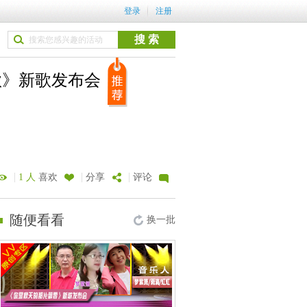
登录
注册
歌》新歌发布会
|
|
|
1 人
喜欢
分享
评论
随便看看
换一批