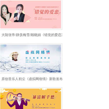
大陆张帝/静羡梅雪/顾晓娟《错觉的爱恋》新歌发布会
原创音乐人初尘《虚拟网络情》新歌发布会