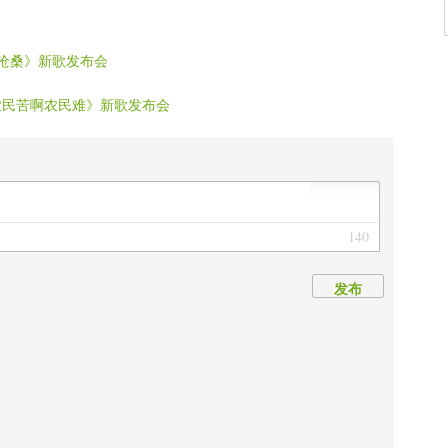
儿 胡子
尽沧桑》新歌发布会
农民苦啊农民难》新歌发布会
140
发布