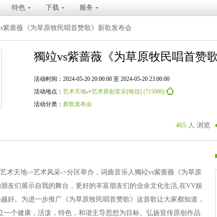
特色
下载
服务
vs紫蔷薇《为草原牧民唱首赞歌》新歌发布会
獨竝vs紫蔷薇《为草原牧民唱首赞
活动时间：2024-05-20 20:00:00 至 2024-05-20 23:00:00
活动地点：
艺术天地
->
艺术原创音乐[电信] (715080)
活动分类：
新歌发布会
465 人
浏览
厅->艺术天地->艺术风采->分区举办，词曲音乐人獨竝vs紫蔷薇《为草原
朋友们展示自我的舞台，更好的丰富朋友们的业余文化生活,在VV娱
办越好。为进一步推广《为草原牧民唱首赞歌》这首歌让大家都知道，
立一个健康，活泼，特色，和谐主导思想为目标。弘扬宣传原创作品