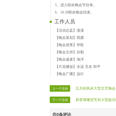
【16号演员】唯爱 歌曲无奈的思绪》
5、进入联欢晚会节目单。
【17号演员】安静 歌曲《伤透了心爱
6、10:30联欢晚会结束。
【18号演员】紫微 歌曲《听我说亲爱
工作人员
【活动总监】漫漫
【晚会策划】雨露
【晚会巡查】华歌
【晚会主持】欣勤
【晚会递麦】海洋
【片花播放】永远 无名 和平
【晚会广播】远行
五月的风采大型文艺晚会
上一个活动
群星璀璨贺芳辰大型娱乐
下一个活动
共
0
条评论