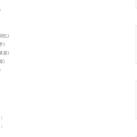
》
回忆》
手》
草原》
原》
》
是雨》
路口》
》
备；
蝶》
辞；