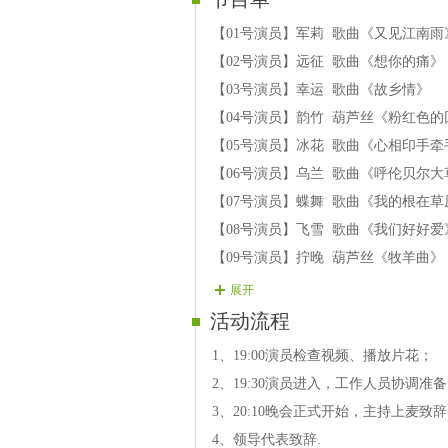
【01号演员】军莉 歌曲《又见江南雨
【02号演员】远征 歌曲《想你的痛》
【03号演员】幸运 歌曲《故乡情》
【04号演员】韵竹 葫芦丝《粉红色的
【05号演员】冰花 歌曲《心相印手牵
【06号演员】乌兰 歌曲《呼伦贝尔大
【07号演员】蝶舞 歌曲《我的根在草
【08号演员】飞雪 歌曲《我们好好爱
【09号演员】拧晚 葫芦丝《牧羊曲》
【10号演员】冰涵 歌曲《你是风来我
展开
【11号演员】彩云 歌曲《荞麦花》
活动流程
【12号演员】紫沫 歌曲《守在来时的
1、19:00演员检查视频、播放片花；
【13号演员】楚楓 歌曲《又见山里红
2、19:30演员进入，工作人员协调准
【14号演员】雨燕 葫芦丝《酒醉的蝴
3、20:10晚会正式开始，主持上麦致
【15号演员】知音 歌曲《等你来》
4、领导代表致辞.