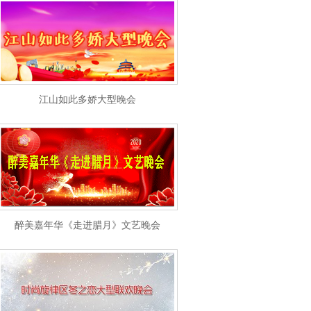
江山如此多娇大型晚会
醉美嘉年华《走进腊月》文艺晚会