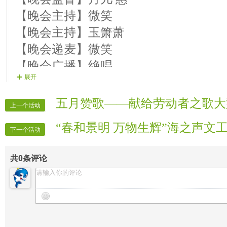
【18号演员】情圣 歌曲《寄明月》70676
【晚会主持】微笑
【19号演员】冷蔷薇 歌曲《启航》90162
【晚会主持】玉箫萧
【20号演员】四季 歌曲《黄土之恋》73
【晚会递麦】微笑
【21号演员】微笑 歌曲《伤疤还没好
【晚会广播】绝唱
【22号演员】紫衣 电吹管《最亲的人》79
展开
【晚会片花制作】沧桑
【23号演员】心曲 歌曲《难忘今宵》704
【晚会片花】天恩
五月赞歌——献给劳动者之歌大
结束舞 馨儿组合《又唱浏阳河》9045780 77
上一个活动
【晚会片花】小样
“春和景明 万物生辉”海之声文
【晚会片花】秀秀
下一个活动
【晚会片花】小坏
共
0
条评论
【晚会迎宾】全体管理
【晚会录像】站里