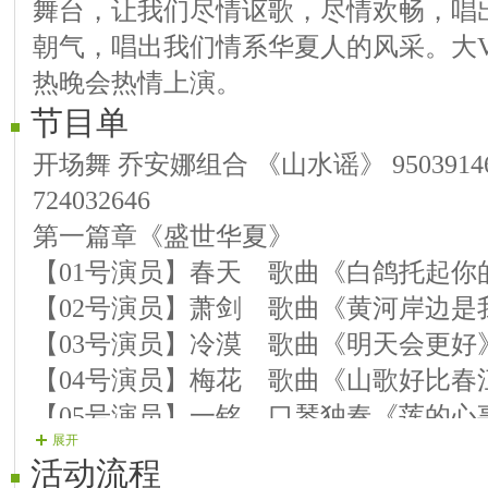
舞台，让我们尽情讴歌，尽情欢畅，唱
朝气，唱出我们情系华夏人的风采。大
热晚会热情上演。
节目单
开场舞 乔安娜组合 《山水谣》 950391466
724032646
第一篇章《盛世华夏》
【01号演员】春天 歌曲《白鸽托起你的梦
【02号演员】萧剑 歌曲《黄河岸边是我家
【03号演员】冷漠 歌曲《明天会更好》
【04号演员】梅花 歌曲《山歌好比春江
【05号演员】一铭 口琴独奏《莲的心事》9
展开
【06号演员】乐乐 歌曲《幸福路上》68
活动流程
【07号演员】涵儿 歌曲《愿为你》73483