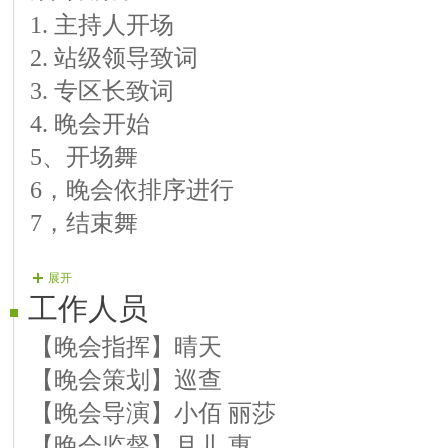
1. 主持人开场
【08号演员】财通 歌曲《洞庭鱼米乡》74
2. 站级领导致词
第二篇章《湘水湘情》
3. 专区长致词
中场舞 辣儿组合《相思月》975520/975521
4. 晚会开始
【09号演员】湫水 歌曲《幸福中国一起走
5、开场舞
【10号演员】采月 歌曲《喜气洋洋》706
6，晚会依排序进行
【11号演员】苍狼 歌曲《我最爱唱红歌》9
7，结束舞
【12号演员】歌戈 歌曲《开心中国》701
【13号演员】春茹 歌曲《又唱江南》787
展开
【14号演员】林思 歌曲《空中草原那拉提
工作人员
【15号演员】蝴蝶 歌曲《心花怒放》
【晚会指挥】晴天
【16号演员】小敏 歌曲《花开四季只为等你
【晚会策划】巡查
第三篇章《大V出彩》
【晚会导演】小佰 丽莎
【17号演员】晓月 歌曲《我和我的祖国》
【晚会监督】月儿 惠