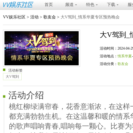
首页
频道
特色
下载
服
VV娱乐社区
>
活动
>
歌友会
>
大V驾到_情系华夏专区预热晚会
大V驾到
活动时间：2024-04-29 20
活动地点：
情系华夏
活动分类：
歌友会
活动标签
大V驾到
活动介绍
桃红柳绿满帘春，花香意渐浓，在这样
都充满勃勃生机。在这温馨和暖的情系
的歌声唱响青春,唱响每一颗心。比赛