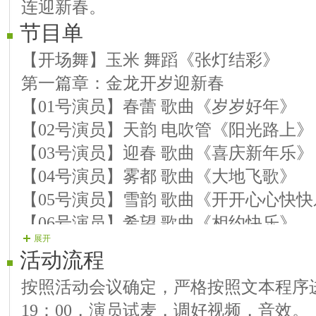
连迎新春。
节目单
【开场舞】玉米 舞蹈《张灯结彩》
第一篇章：金龙开岁迎新春
【01号演员】春蕾 歌曲《岁岁好年》
【02号演员】天韵 电吹管《阳光路上》
【03号演员】迎春 歌曲《喜庆新年乐》
【04号演员】雾都 歌曲《大地飞歌》
【05号演员】雪韵 歌曲《开开心心快
【06号演员】希望 歌曲《相约快乐》
展开
【07号演员】情怡 歌曲《众手浇开幸福
活动流程
第二篇章：吉祥如意庆龙年
按照活动会议确定，严格按照文本程序
【08号演员】紫衣 电吹管《欢乐中国年
19：00，演员试麦，调好视频，音效。
【09号演员】湫水 歌曲《恭喜发财》