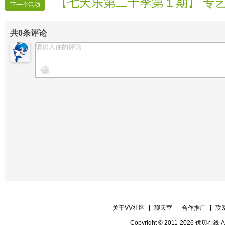
【七天乐第二十季第１期】 专艺
【22号演员】雅瑩 歌曲《最亲的人》
【晚会录像】VV时报录像
下一个活动
【23号演员】婉心 歌曲《载歌载舞》
共
0
条评论
【结束舞】吉祥 舞蹈《难忘今宵》
关于VV社区
|
聊天室
|
合作推广
|
联
Copyright © 2011-2026 优贝在