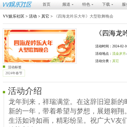
首页
频道
特色
下载
服
VV娱乐社区
>
活动
>
其它
>
《四海龙吟乐大年》大型歌舞晚会
《四海龙
活动时间：2024-02-16 20
活动地点：
流金岁月
活动分类：
其它
活动标签
2024年春节
活动介绍
龙年到来，祥瑞满堂。在这辞旧迎新的
新的一年，带着希望与梦想，展翅翱翔
生活如诗如画，精彩纷呈。祝广大V友