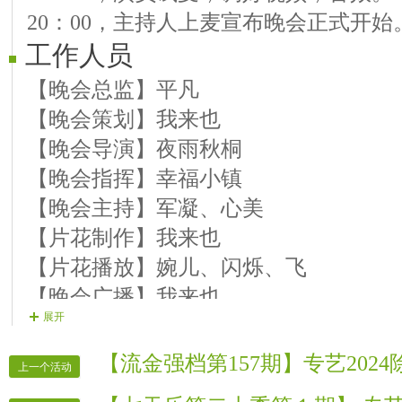
20：00，主持人上麦宣布晚会正式开始
【10号演员】珍爱 歌曲《中华吉祥年》
工作人员
【11号演员】情聖 歌曲《明天你好》
【12号演员】心美 朗诵《新年欢歌》
【晚会总监】平凡
【13号演员】美凤 歌曲《百花迎春》
【晚会策划】我来也
【14号演员】一婵 歌曲《吉祥中国年》
【晚会导演】夜雨秋桐
【15号演员】军莉 歌曲《陪祖国过年》
【晚会指挥】幸福小镇
第三篇章：华夏龙腾日月新
【晚会主持】军凝、心美
【16号演员】飞舞 歌曲《生活就是磨
【片花制作】我来也
【17号演员】海川 歌曲《过年喽》
【片花播放】婉儿、闪烁、飞
【18号演员】秋静 歌曲《此时此刻》
【晚会广播】我来也
展开
【19号演员】寒雪 歌曲《圆圆的心圆
【晚会递麦】我来也
【20号演员】紫竹 歌曲《中华好明月》
【晚会迎宾】房间全体管理
【流金强档第157期】专艺202
上一个活动
【21号演员】军凝 歌曲《团圆酒》
【晚会报道】VV时报记者