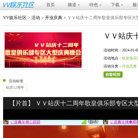
首页
频道
特色
下载
服
VV娱乐社区
>
活动
>
开业庆典
>
ＶＶ站庆十二周年歌皇俱乐部专区大
ＶＶ站庆
活动时间：2024-01-08 19
活动地点：
歌皇俱乐
活动分类：
开业庆典
活动标签
站庆12周年
【片首】 ＶＶ站庆十二周年歌皇俱乐部专区大