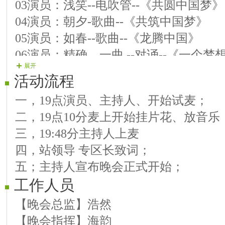
03演员：浅笑--电吹管--《共圆中国梦》
04演员：朝夕-歌曲--《共筑中国梦》
05演员：如春--歌曲--《龙腾中国》
06演员：精确，一曲 --对诵--《一个
展开
07演员：丹凤-歌曲--《天耀中华》
活动流程
08演员：细雨--歌曲--《中国梦》
一，19点演员、主持人、开始试麦；
二，19点10分麦上开始挂片花、放音乐
二篇章序曲：歌伴舞《春天中国》
三，19:48分主持人上麦
第二篇章：春天中国
四，站领导 专区长致词；
09 演员：春甜--歌曲--《美丽大中国》
五；主持人宣布晚会正式开始；
10演员：台风--歌曲--《莫日格勒河》
工作人员
11演员：贝贝--歌曲--《绿色的草原》
12演员：程粤--歌曲--《中国美》
【晚会总监】浩然
13演员：等待--歌曲--《游牧时光》
【晚会指挥】海韵