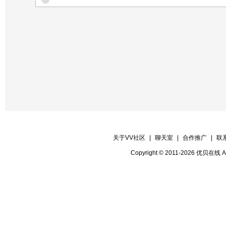
结束舞---晓迷---《舞曲名：走向新辉煌
【片花护麦】静心
【片花护麦】山妹
【片花护麦】山草
【晚会录像】糖糖
关于VV社区
|
聊天室
|
合作推广
|
联
Copyright © 2011-2026 优贝在